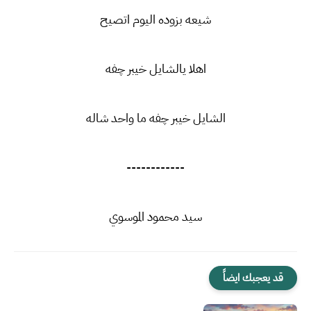
شيعه بزوده اليوم اتصيح
اهلا يالشايل خيبر چفه
الشايل خيبر چفه ما واحد شاله
------------
سيد محمود الموسوي
قد يعجبك ايضاً