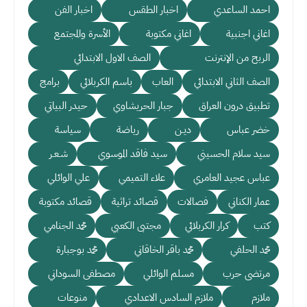
احمد الساعدي
اخبار الطقس
اخبار الفن
اغاني اجنبية
اغاني مكتوبة
الأسرة والمجتمع
الربح من الإنترنت
الصف الاول الابتدائي
الصف الثاني الابتدائي
العاب
باسم الكربلائي
برامج
تطبيق درون العراق
جبار الحريشاوي
حيدر البياتي
خضر عباس
ديـن
رياضة
سياسة
سيد سلام الحسيني
سيد فاقد الموسوي
شـعـر
عباس عجيد العامري
علاء التميمي
علي الوائلي
عمار الكناني
فصالات
قصائد تراثية
قصائد مكتوبة
كتب
كرار الكربلائي
مجتبى الكعبي
محمد الجنامي
محمد الحلفي
محمد باقر الخاقاني
محمد بوجبارة
مرتضى حرب
مسلم الوائلي
مصطفى السوداني
ملازم
ملازم السادس الاعدادي
منوعات