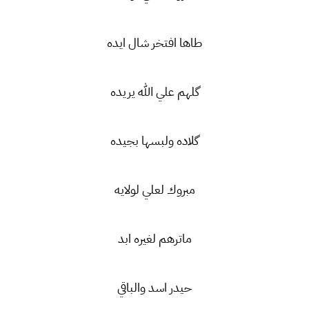
طاها افتخر شال ايده
گلهم علي الله يريده
گلاده ولبسها بجيده
مبروك لعلي لولايه
ماترهم لغيره ابد
حيدر اسد والباقي