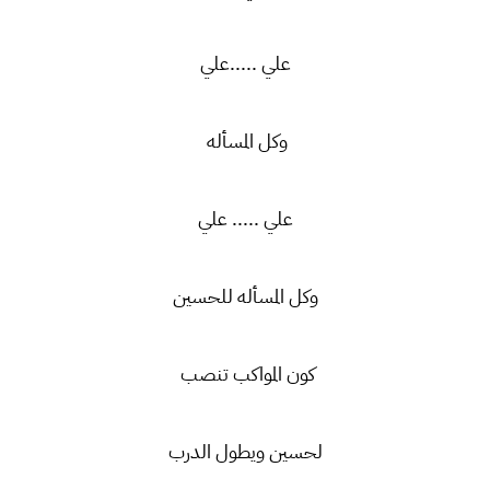
علي .....علي
وكل المسأله
علي ..... علي
وكل المسأله للحسين
كون المواكب تنصب
لحسين ويطول الدرب