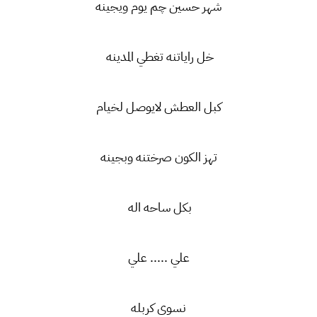
شهر حسين چم يوم ويجينه
خل راياتنه تغطي المدينه
كبل العطش لايوصل لخيام
تهز الكون صرختنه وبجينه
بكل ساحه اله
علي ..... علي
نسوي كربله