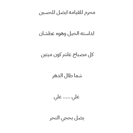
محرم للقيامه ايضل للحسين
لداسته الخيل وهوه عطشان
كل مصباح عاشر كون ميتين
شما طال الدهر
علي ..... علي
يضل يحجي النحر