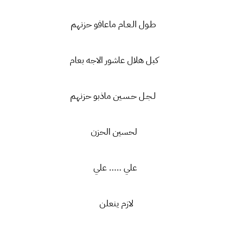
طـول الـعـام ماعافو حزنهم
كبل هلال عاشور الاجه بعام
لـجـل حـسـين ماذبو حزنهم
لحسين الحزن
علي ..... علي
لازم ينعلن