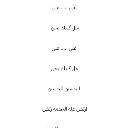
علي ..... علي
خل گلبك يحن
علي ..... علي
خل گلبك يحن
للحسين للحسين
اركض عله الخدمه ركض