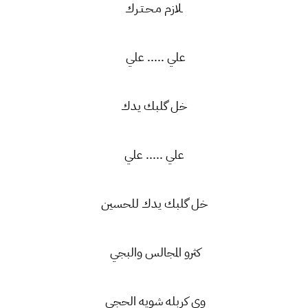
ـلازم مـحـتـرك
علي ..... علي
خل گلبك يدك
علي ..... علي
خل گلبك يدك للحسين
كثرو المجالس والبجي
وي كربله شويه الحجي