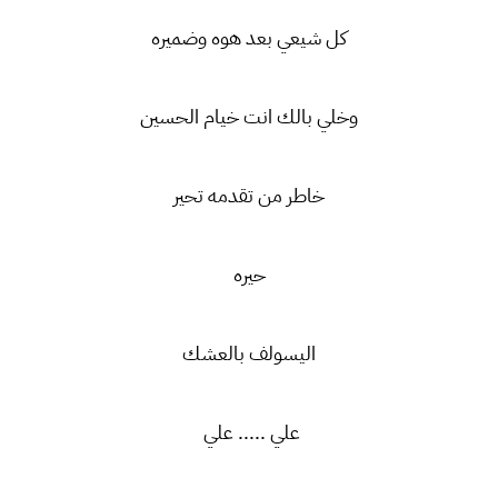
كل شيعي بعد هوه وضميره
وخلي بالك انت خيام الحسين
خاطر من تقدمه تحير
حيره
اليسولف بالعشك
علي ..... علي