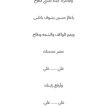
والماحرك ايده كلشي مالاح
ياعالم حسين يشوف ياناس
ويميز الواكف والشمه وطاح
حضر خدمتك
علي ..... علي
وأرفع رايـتك
علي ..... علي