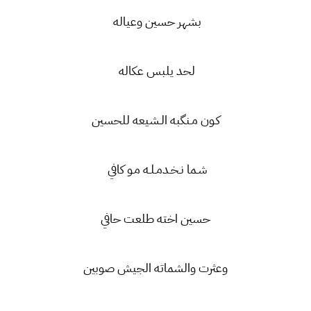
بشهر حسين وعياله
لحد يلبس عكاله
كـون مـنگبه الـشيعه للحسين
شـما نـخـدمـلـه مـو كافي
حسين اخته طلعت حافي
وعثرت والشماته الجيش صوبين