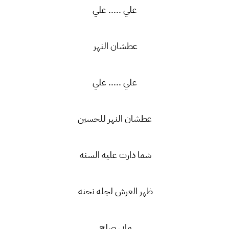
علي ..... علي
عطشان النهر
علي ..... علي
عطشان النهر للحسين
شما دارت عليه السنه
ظهر العرش لجله نحنه
مابي صلح