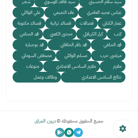
سيد سلام الحسيني
سيد فاقد الموسوي
شـعـر
عباس عجيد العامري
علاء التميمي
علي الوائلي
عمار الكناني
فصالات
قصائد تراثية
قصائد مكتوبة
كتب
كرار الكربلائي
مجتبى الكعبي
محمد الجنامي
محمد الحلفي
محمد باقر الخاقاني
محمد بوجبارة
مرتضى حرب
مسلم الوائلي
مصطفى السوداني
ملازم
ملازم السادس الاعدادي
منوعات
نتائج السادس الاعدادي
وظائف وعمل
جميع الحقوق محفوظة ©
درون العراق