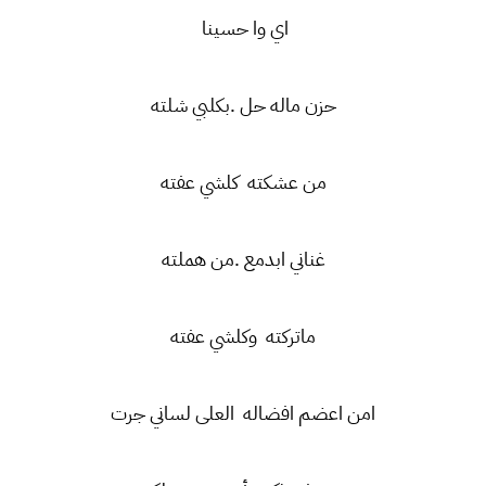
اي وا حسينا
حزن ماله حل .بكلبي شلته
من عشكته كلشي عفته
غناني ابدمع .من هملته
ماتركته وكلشي عفته
امن اعضم افضاله العلى لساني جرت