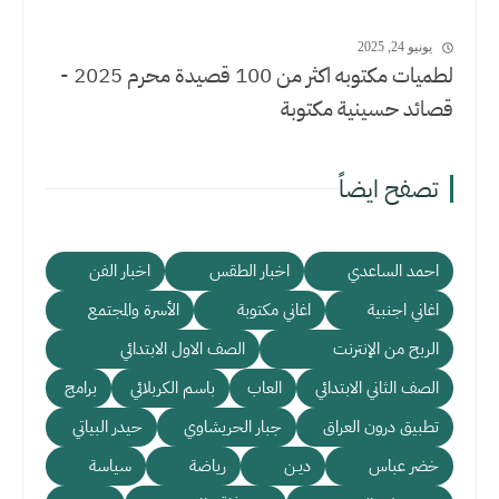
يونيو 24, 2025
لطميات مكتوبه اكثر من 100 قصيدة محرم 2025 -
قصائد حسينية مكتوبة
تصفح ايضاً
احمد الساعدي
اخبار الطقس
اخبار الفن
اغاني اجنبية
اغاني مكتوبة
الأسرة والمجتمع
الربح من الإنترنت
الصف الاول الابتدائي
الصف الثاني الابتدائي
العاب
باسم الكربلائي
برامج
تطبيق درون العراق
جبار الحريشاوي
حيدر البياتي
خضر عباس
ديـن
رياضة
سياسة