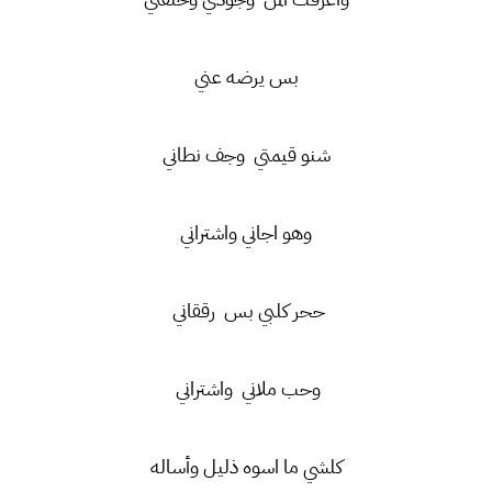
بس يرضه عني
شنو قيمتي وجف نطاني
وهو اجاني واشتراني
ححر كلبي بس رققاني
وحب ملاني واشتراني
كلشي ما اسوه ذليل وأساله