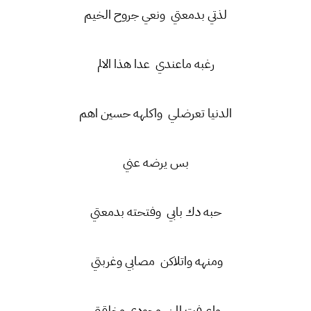
لذتي بدمعتي ونعي جروح الخيم
رغبه ماعندي عدا هذا الالم
الدنيا تعرضلي واكلهه حسين اهم
بس يرضه عني
حبه دك بابي وفتحته بدمعتي
ومنهه واتلاكن مصابي وغربتي
واعرفت المن وجودي وخلقتي