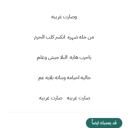
وصارت غريبه
من خله ضهره انكسر كلب الحرم
ياحرب هايه البلا جيش وعلم
خاليه اخيامه وبناته بلايه عم
صارت غريبه صارت غريبه
قد يعجبك ايضاً