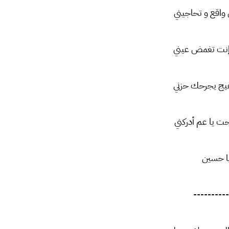
واقع و تحاجيني
نت تغمض عيني
هيج يجرحك حزني
ت يا عم أدركني
ا حسين
----------