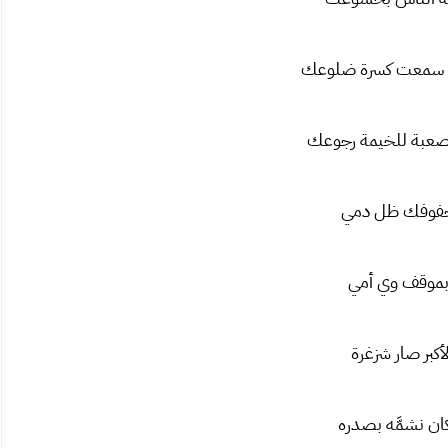
سمعت كسرة ضلوعك
 الصعبة للخيمة رجوعك
بجفوفك ظل دمي
موقف وي أمي
لأكبر صار شزغرة
ن نشمَّه بصدره