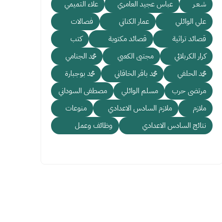
شـعـر
عباس عجيد العامري
علاء التميمي
علي الوائلي
عمار الكناني
فصالات
قصائد تراثية
قصائد مكتوبة
كتب
كرار الكربلائي
مجتبى الكعبي
محمد الجنامي
محمد الحلفي
محمد باقر الخاقاني
محمد بوجبارة
مرتضى حرب
مسلم الوائلي
مصطفى السوداني
ملازم
ملازم السادس الاعدادي
منوعات
نتائج السادس الاعدادي
وظائف وعمل