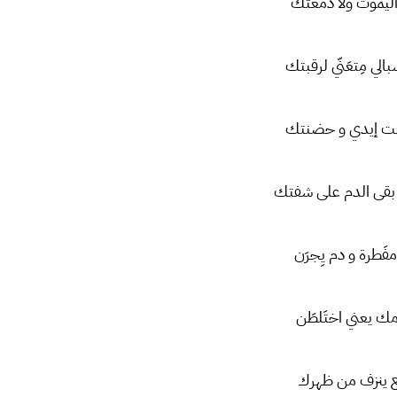
 اليموت ولا دمعتك
لي مِتعَنّي لرقبتك
َّعِت إيدي و حضنتك
 و بقى الدم على شفتك
َطرة و دم يِجرَن
ك يعني اختَلطَن
 ينزف من ظهرك