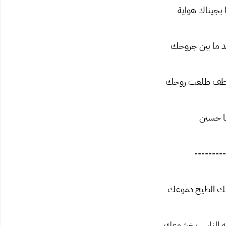
بجيناك هواية
د ما بين جروحك
لطف طلعت روحك
ا حسين
---------
هلك الطيح دموعك
أشبه الناس بخشوعك