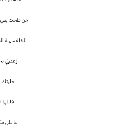
من طحت يمي 
الجَيَّة سهلة
إعذرني 
خليتك ب
قلتلها ا
ما ظل مكا