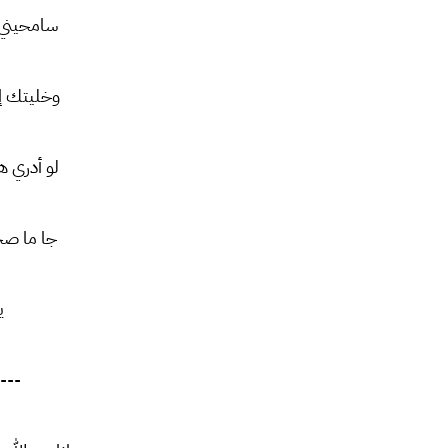
سامحيني 
وخليتك إ
لو أدري 
جا ما صح
ي
---