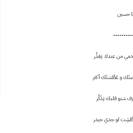
ا حسين
---------
دمي من عندك تِعَذَّر
ضتَك و عَطَّشتَك أكثر
 شنو قلبك تِذَكَّر
لطَّشِت لو جدي حيدر