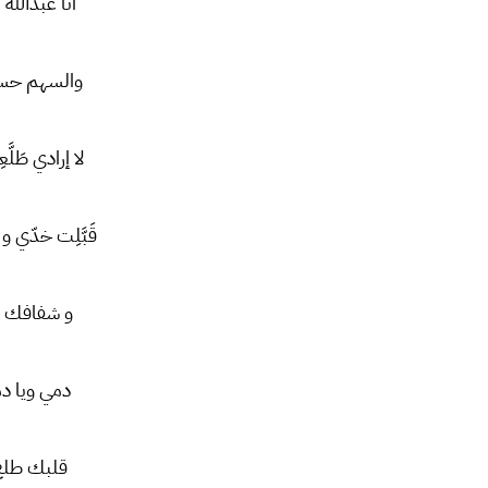
انا عبدالله
والسهم حسبا
لا إرادي طَل
قَبَّلِت خدّي
و شفافك مف
دمي ويا دم
قلبك طلع