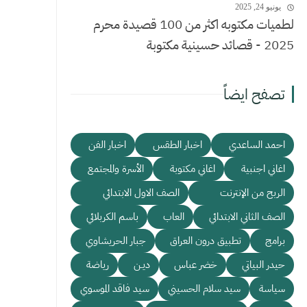
يونيو 24, 2025
لطميات مكتوبه اكثر من 100 قصيدة محرم
2025 - قصائد حسينية مكتوبة
تصفح ايضاً
احمد الساعدي
اخبار الطقس
اخبار الفن
اغاني اجنبية
اغاني مكتوبة
الأسرة والمجتمع
الربح من الإنترنت
الصف الاول الابتدائي
الصف الثاني الابتدائي
العاب
باسم الكربلائي
برامج
تطبيق درون العراق
جبار الحريشاوي
حيدر البياتي
خضر عباس
ديـن
رياضة
سياسة
سيد سلام الحسيني
سيد فاقد الموسوي