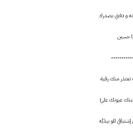
ه و دفني بصدرك
ا حسين
----------
تعتذر منك رقية
ّبتك عيونك عليَّ
تياقي المو بيدَيَّه