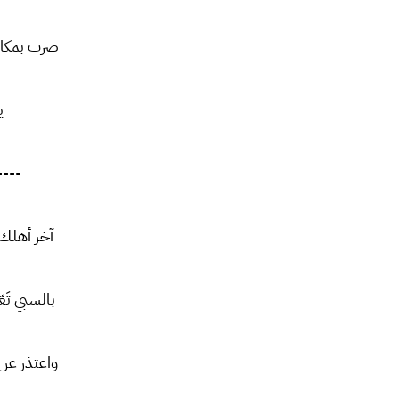
صرت بمكان
ي
----
آخر أهلك 
بالسبي تَع
واعتذر عن إش