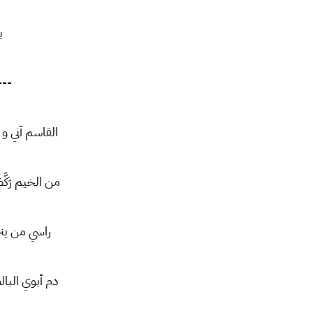
ي
---
القاسم آني و 
من الخيم رَكَّ
راسي من ينزف
دم أبوي البا