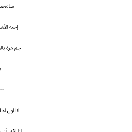
سامحنا 
إحنة الأش
جم مرة با
ي
--
انا اول ا
انا الأكبر 