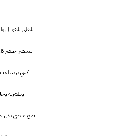
_________
ياهلي ياهو الي و
شنتضر احتضر كاع
كلبي يريد احبا
وطشرنه وخلان
صح مرضي ثكل جد