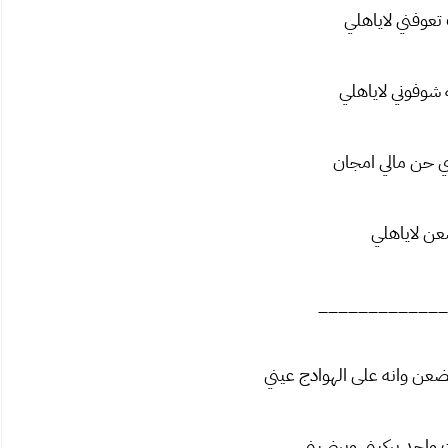
تعوفني لاياهلي
ه شوفوني لاياهلي
بي حن مالي امجان
عن لاياهلي
_____________
عن وانه على الهوادج عيني
واحد يركبني ويرضيني