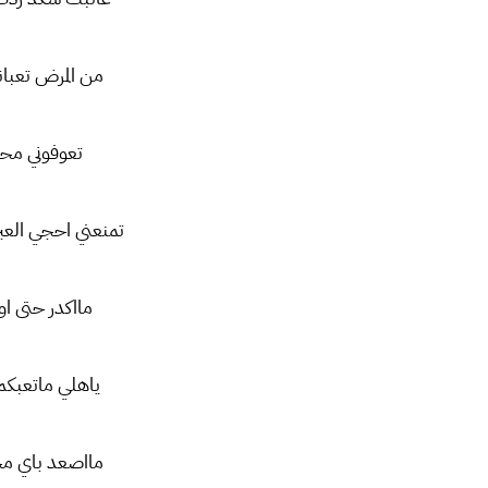
من المرض تعبان
تعوفوني محت
تمنعني احجي العب
مااكدر حتى ا
ياهلي ماتعبك
مااصعد باي مح