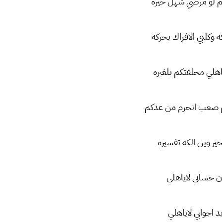
 لو مرضي شهل حيره
ه وكلبي الافراك يحركه
هلي محلفتكم بلغيره
م صعب انحرم من عدكم
حير وين الكه تفسيره
 حسابي لاياهلي
د اجوابي لاياهلي