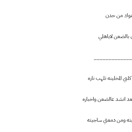
النوك من حدن
 بالضعن لاياهلي
_____________
لبي المخلينه تلهب ناره
عد انشد عالضعن واخباره
ته ومن دمعتي ساجيته