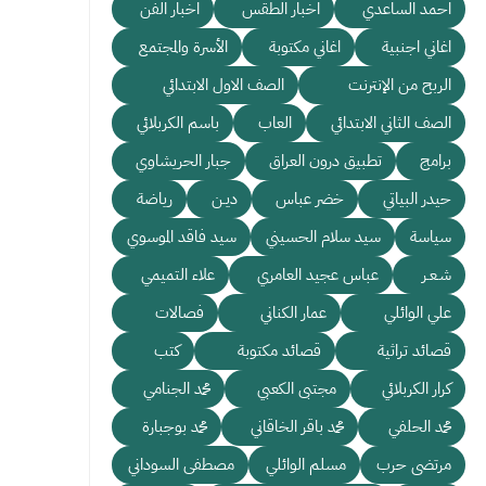
احمد الساعدي
اخبار الطقس
اخبار الفن
اغاني اجنبية
اغاني مكتوبة
الأسرة والمجتمع
الربح من الإنترنت
الصف الاول الابتدائي
الصف الثاني الابتدائي
العاب
باسم الكربلائي
برامج
تطبيق درون العراق
جبار الحريشاوي
حيدر البياتي
خضر عباس
ديـن
رياضة
سياسة
سيد سلام الحسيني
سيد فاقد الموسوي
شـعـر
عباس عجيد العامري
علاء التميمي
علي الوائلي
عمار الكناني
فصالات
قصائد تراثية
قصائد مكتوبة
كتب
كرار الكربلائي
مجتبى الكعبي
محمد الجنامي
محمد الحلفي
محمد باقر الخاقاني
محمد بوجبارة
مرتضى حرب
مسلم الوائلي
مصطفى السوداني