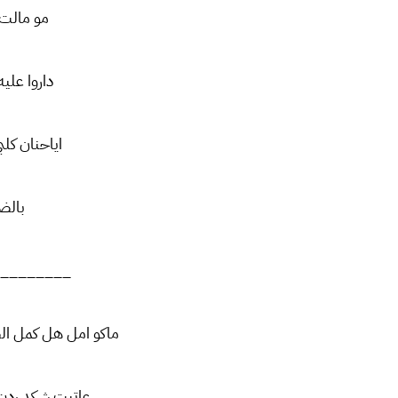
مو مالت 
داروا علي
اياحنان كل
بالض
________
ماكو امل هل كمل الض
عاتبت شكد ردت 