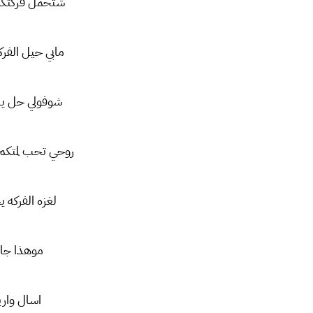
شتحمل فركتكم
مابي حيل الفرك
شوفولي حل يا
روحي تحب لمتك
لغزه الفركه ي
موهذا جان
اسال واري