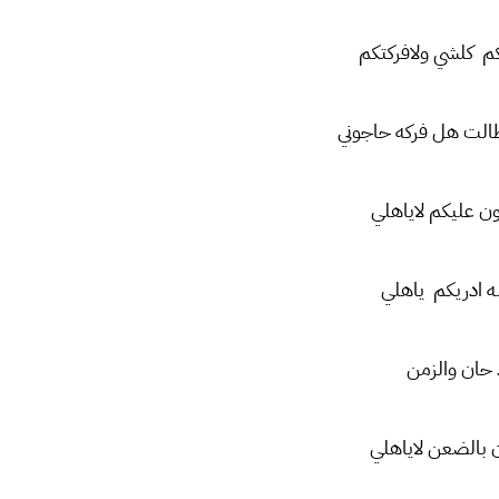
كم كلشي ولافركتكم
الت هل فركه حاجوني
ن عليكم لاياهلي
ه ادريكم ياهلي
د حان والزمن
 بالضعن لاياهلي