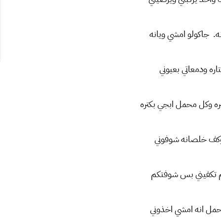
ه. جاكولو امشي ويانه
اره ودمعاتي بعيوني
ره وكل محمل ابجي بكتره
وكف خلصانه شوفوني
م تكفيني بس شوفتكم
مل انه امشي اخذوني