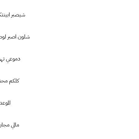
شيصبر ابينت
شلون اصبر لوط
دموعي تهو
كلكم محن
الموع
مالي مجان