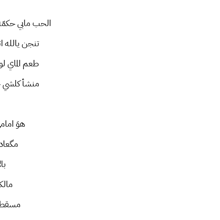
الحب مابي حكمّه
تنجن يالله ا
طعم الماي لو
منشأ كلشي جف
هوَ امام
مگعاده
با
مالك
مسقط 