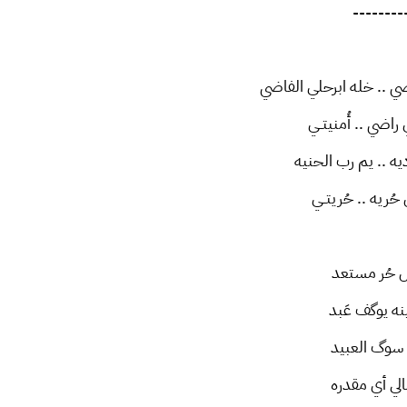
--------
ي .. خله ابرحلي الفاضي
اضي .. أُمنيتــي
يه .. يم رب الحنيه
ُريه .. حُريتــي
ول حُر مستعد
ه يوگف عَبد
وگ العبيد
الي أي مقدره