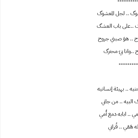
---------
وگ .. لجل المعشوگ
گ ..على باب العشگ
وح .. هوَ صبني جروح
ح ..وانا بيّ محترگ
---------
يه .. بهيئة إنسانيه
 البيه .. من جاني
ي .. ابابه دمع أُمي
ه هَمّي .. قُراني