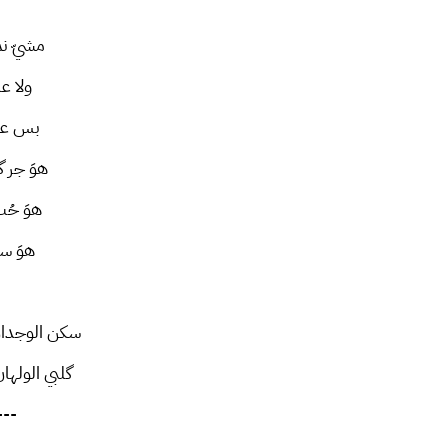
مشيّ نم
ولا ع
بس عش
هوَ جر 
هوَ حُ
هوَ س
سكن الوجدان 
گلبي الولها
---