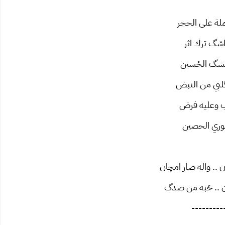
لة على الحجر
اشگ ترك اثر
گ الحُسين
گلبي من النبض
ب وعليه فرض
وري الحصين
.. واله صار امچان
ن .. حُبه من صدگ
---------