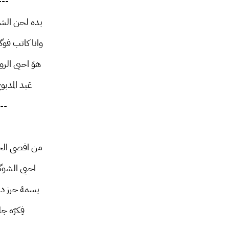
---
بده لحن الش
وانا كاتب فو
هوَ احيى الر
عَبد المذبو
--
من اقصى الحن
احيى الشوگ
بسمهَ حرز دم
فِكرّه جل