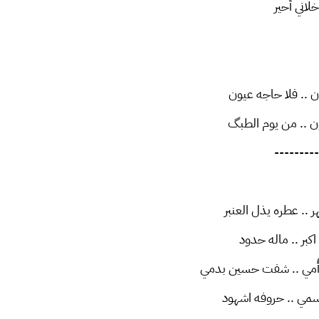
لاني أحير
ن .. فلا حاجه عيون
ن .. من يوم الطبگ
---------
ر .. عطره يذل العنبر
 اكبر .. ماله حدود
أُمي .. شفت حسين بدمي
سمي .. حروفه اشهود