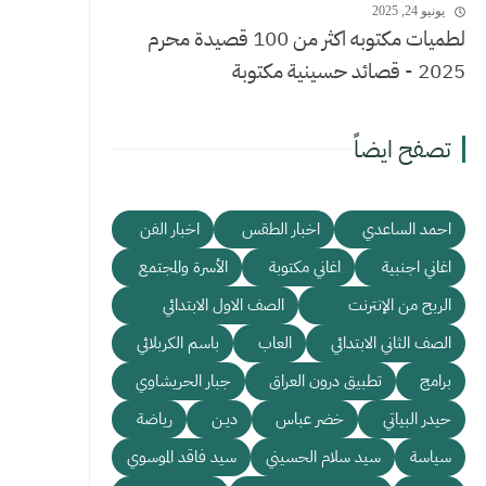
يونيو 24, 2025
لطميات مكتوبه اكثر من 100 قصيدة محرم
2025 - قصائد حسينية مكتوبة
تصفح ايضاً
احمد الساعدي
اخبار الطقس
اخبار الفن
اغاني اجنبية
اغاني مكتوبة
الأسرة والمجتمع
الربح من الإنترنت
الصف الاول الابتدائي
الصف الثاني الابتدائي
العاب
باسم الكربلائي
برامج
تطبيق درون العراق
جبار الحريشاوي
حيدر البياتي
خضر عباس
ديـن
رياضة
سياسة
سيد سلام الحسيني
سيد فاقد الموسوي