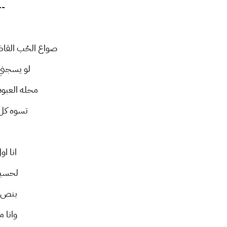
--
صواع الحُب القاض
لو يسجني ر
محله العبود
تسوه كل ح
انا ا
لحسين
بنص س
وانا م