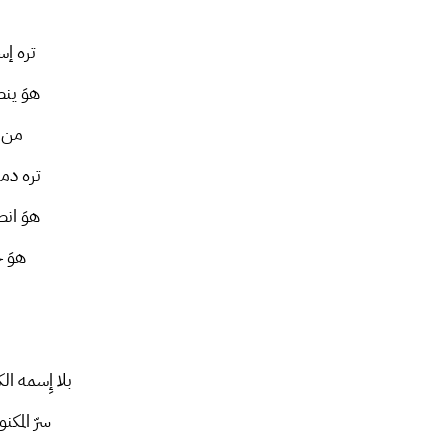
تره إ
هوَ ين
من 
تره دم
هوَ ان
هوَ 
بلا إِسمه ال
سرّ المكن