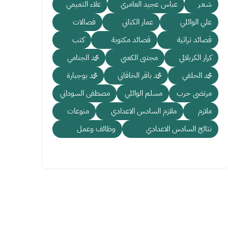
شـعـر
عباس عجيد العامري
علاء التميمي
علي الوائلي
عمار الكناني
فصالات
قصائد تراثية
قصائد مكتوبة
كتب
كرار الكربلائي
مجتبى الكعبي
محمد الجنامي
محمد الحلفي
محمد باقر الخاقاني
محمد بوجبارة
مرتضى حرب
مسلم الوائلي
مصطفى السوداني
ملازم
ملازم السادس الاعدادي
منوعات
نتائج السادس الاعدادي
وظائف وعمل