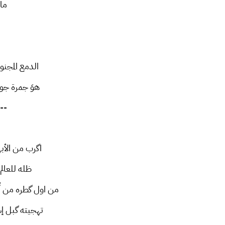
ماخ
الدمع المجنو
هوَ جمرة جو
--
اگرب من الأبه
ظله للعالم
من اول گطره من 
تهجيته گبل إ