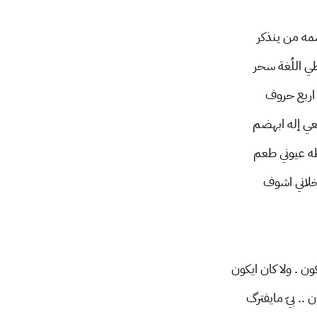
سمه من ينذكر
طي اللُغة سحر
اربع حروف
عي إله ابهضم
طه عيوني طعم
خلاني اشوف
كون . ولا كان ايكون
ون .. بيّ مايفترگ