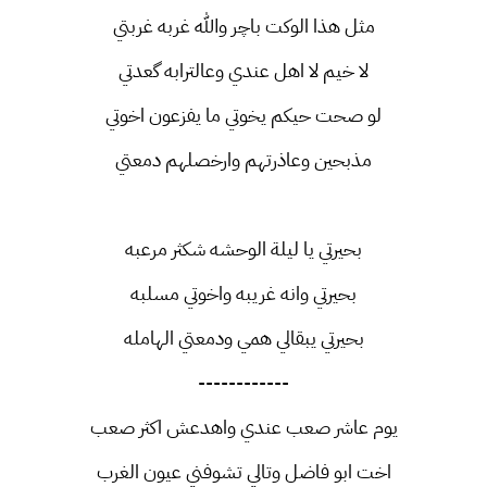
مثل هذا الوكت باچر والله غربه غربتي
لا خيم لا اهل عندي وعالترابه گعدتي
لو صحت حيكم يخوتي ما يفزعون اخوتي
مذبحين وعاذرتهم وارخصلهم دمعتي
بحيرتي يا ليلة الوحشه شكثر مرعبه
بحيرتي وانه غريبه واخوتي مسلبه
بحيرتي يبقالي همي ودمعتي الهامله
------------
يوم عاشر صعب عندي واهدعش اكثر صعب
اخت ابو فاضل وتالي تشوفني عيون الغرب