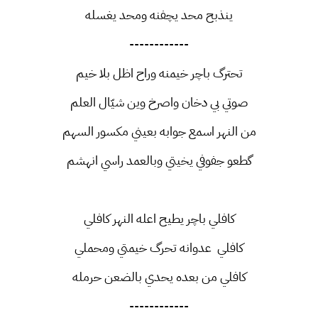
ينذبح محد يچفنه ومحد يغسله
------------
تحترگ باچر خيمنه وراح اظل بلا خيم
صوتي بي دخان واصرخ وين شيّال العلم
من النهر اسمع جوابه بعيني مكسور السهم
گطعو جفوفي يخيتي وبالعمد راسي انهشم
كافلي باچر يطيح اعله النهر كافلي
كافلي عدوانه تحرگ خيمتي ومحملي
كافلي من بعده يحدي بالضعن حرمله
------------