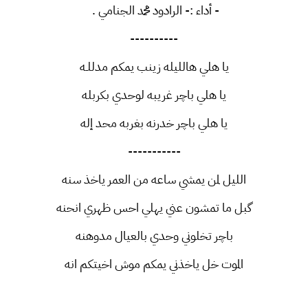
- أداء :- الرادود محمد الجنامي .
----------
يا هلي هالليله زينب يمكم مدللـه
يا هلي باچر غريبه لوحدي بكربله
يا هلي باچر خدرنه بغربه محد إله
-----------
الليل لمن يمشي ساعه من العمر ياخذ سنه
گبل ما تمشون عني يهلي احس ظهري انحنه
باچر تخلوني وحدي بالعيال مدوهنه
الموت خل ياخذني يمكم موش اخيتكم انه