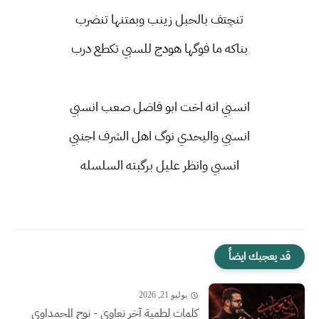
تنچتف بالحبل زينب وبمتنها تنضرب
بناكه ما فوگها هودج للسبي تكطع درب
انسبي انه اخت ابو فاضل صعب انسبي
انسبي واليحدي نوگ اهل الشرف اجنبي
انسبي وانظر عليل برگبته السلسله
قد يعجبك ايضاً
يوليو 21, 2026
كلمات لطمية آخر نعاوي - نوح المحمداوي