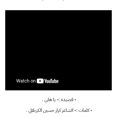
- قصيدة :- يا هلي .
- كلمات :- الشاعر كرار حسين الكربلائي .