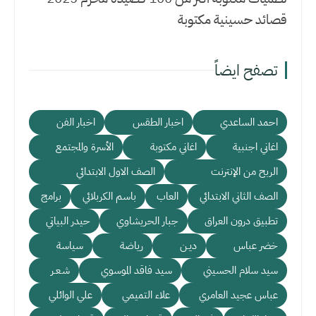
قصائد حسينية مكتوبة
تصفح ايضاً
احمد الساعدي
اخبار الطقس
اخبار الفن
اغاني اجنبية
اغاني مكتوبة
الأسرة والمجتمع
الربح من الإنترنت
الصف الاول الابتدائي
الصف الثاني الابتدائي
العاب
باسم الكربلائي
برامج
تطبيق درون العراق
جبار الحريشاوي
حيدر البياتي
خضر عباس
ديـن
رياضة
سياسة
سيد سلام الحسيني
سيد فاقد الموسوي
شـعـر
عباس عجيد العامري
علاء التميمي
علي الوائلي