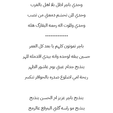
وحدي باچر اظل بلا اهل بالغرب
وحدي المن تحشم دمعتي من تصب
وحدي والموت اله رحمه اليفارگ هله
-------------
باچر تموتون كلهم يا بعد كل العمر
حسين يبقه لوحده وانه بيدي اقدمله المهر
ينذبح جدام عيني يوم عاشور الظهر
ريحة امي اضلوع صدره بالحوافر تنكسر
ينذبح باچر عزيز ام الحسن ينذبح
ينذبح مو راسه گلبي الينرفع عالرمح