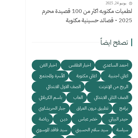
يونيو 24, 2025
لطميات مكتوبه اكثر من 100 قصيدة محرم
2025 - قصائد حسينية مكتوبة
تصفح ايضاً
احمد الساعدي
اخبار الطقس
اخبار الفن
اغاني اجنبية
اغاني مكتوبة
الأسرة والمجتمع
الربح من الإنترنت
الصف الاول الابتدائي
الصف الثاني الابتدائي
العاب
باسم الكربلائي
برامج
تطبيق درون العراق
جبار الحريشاوي
حيدر البياتي
خضر عباس
ديـن
رياضة
سياسة
سيد سلام الحسيني
سيد فاقد الموسوي