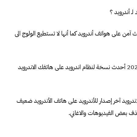
hma v مهكر اخر تحديث آمن على هواتف أندرويد كما أنها لا تستطيع الولوج الى
: هل يمكن تحميل تطبيق hma vpn مهكر 2023 أحدث نسخة لنظام اندرويد على هاتفك الاندرويد
تنزيل برنامج hma vpn مهكر للاندرويد آخر إصدار للأندرويد على هاتف الأندرويد ضعيف
حذف بعض الفيديوهات والاغاني.