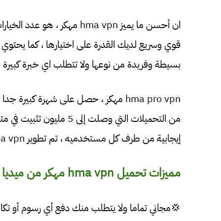
بسيطة وفريدة من نوعها ولا تتطلب اي خبرة كبيرة .
hma pro vpn مهكر ، حصل على شهرة كبير
إيجابية من طرف كل مستخدميه ، تم تطوير hma vpn مهكر بواسطة privax.
مميزات تحميل hma vpn مهكر من ميديا فاير:
💢مجاني تماما ولا يتطلب منك دفع أي رسوم أو تكا