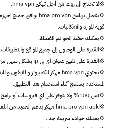
💢لا تحتاج الى روت من أجل تهكير hma vpn.
قوية الموارد والامكانيات.
💢يمكنك حفظ الخوادم المفضلة.
💢القدرة على الوصول إلى جميع المواقع والتطبيقات و
💢القدرة على تغيير عنوان أي بي ip بشكل سهل من خلال hma vpn pro mod Apk.
💢يحتوي hma vpn مهكر للكمبيوتر و 
المستخدم يستمع أثناء استخدام هذا التطبيق.
💢آمن 100% ولا يتوفر على اي فيروسات أو برامج ضارة.
💢hma pro vpn apk مهكر يدعم العديد من اللغات ومن بينها اللغة العربية واللغة الانجليزية.
💢يمتلك خوادم سريعة جدا.