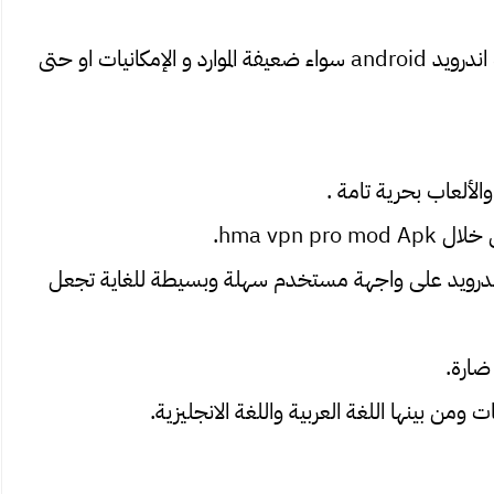
💢تفعيل برنامج hma pro vpn يوافق جميع اجهزة اندرويد android سواء ضعيفة الموارد و الإمكانيات او حتى
الألعاب بحرية تامة .
للايفون و للاندرويد على واجهة مستخدم سهلة وبسيطة للغاية تجعل