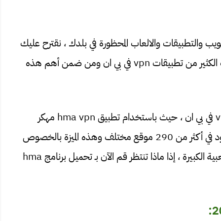
يب والتطبيقات والالعاب المحظورة في بلدك ، نقترح عليك
تحميل hma vpn مهكر ، في هذه أيام خاصة ظهرت الكثير من تطبيقات vpn في بي ان ومن ضمن أهم هذه
hma vpn مهكر ، هو واحداً من بين أشهر برامج vpn في بي ان ، حيث باستخدام تطبيق hma vpn مهكر
للاندرويد ، يمكنك اختيار من بين 1000 خادم موجود في أكثر من 290 موقع مختلف وهذه الميزة بالخصوص
هي التي جعلت هذا التطبيق يحصل على هذه الشعبية الكبيرة ، إذا ماذا تنتظر قم الآن بـ تحميل برنامج hma