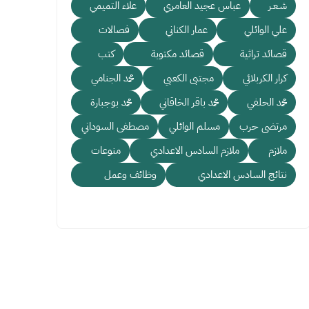
شـعـر
عباس عجيد العامري
علاء التميمي
علي الوائلي
عمار الكناني
فصالات
قصائد تراثية
قصائد مكتوبة
كتب
كرار الكربلائي
مجتبى الكعبي
محمد الجنامي
محمد الحلفي
محمد باقر الخاقاني
محمد بوجبارة
مرتضى حرب
مسلم الوائلي
مصطفى السوداني
ملازم
ملازم السادس الاعدادي
منوعات
نتائج السادس الاعدادي
وظائف وعمل