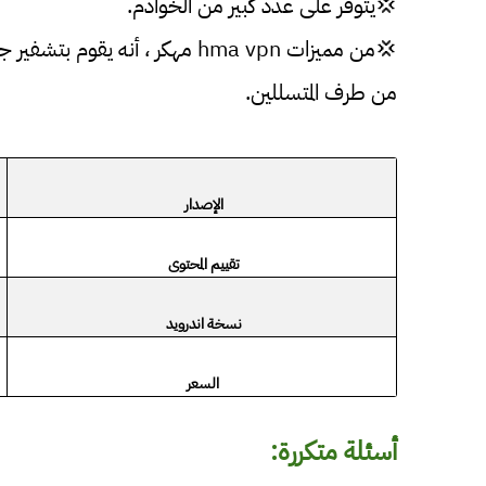
💢يتوفر على عدد كبير من الخوادم.
💢من مميزات hma vpn مهكر ، أنه
من طرف المتسللين.
الإصدار
تقييم المحتوى
نسخة اندرويد
السعر
أسئلة متكررة: