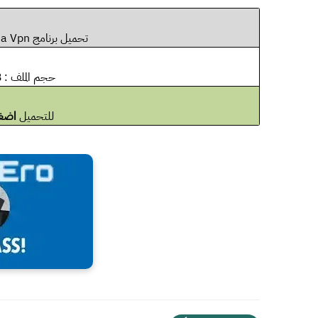
تحميل برنامج Hma Vpn مهكر 2024
حجم الملف : 53MB
للتحميل
اضغ