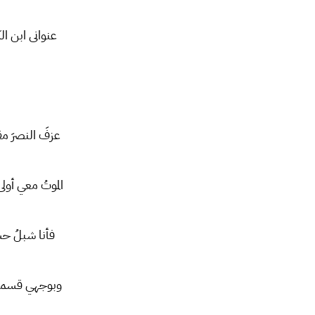
عنوانی ابن ال
عزفَ النصرَ مقا
الموتُ معي أولى
فأنا شبلُ حسي
وبوجهي قسماتٌ 