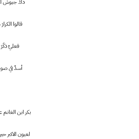
دكَ جيوشَ الأ
قالوا الكرارَ
فعليٌ ذكّرَ 
أسدٌ في صولت
بكر ابن الغانم
لعيون الاكبر ح