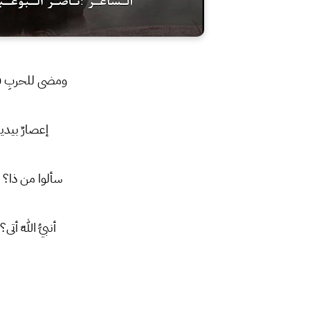
ومضى للحربِ فت
إعصارٌ بيديه
سألوا من ذا؟ فل
أنبيُّ اللهِ أت