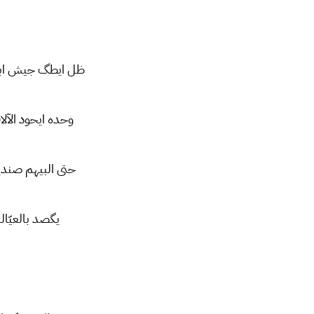
ظل ایطگ جیش ابج
وحده ايحود الآل
حتى البيهم صندي
يگصد بالعيّاله