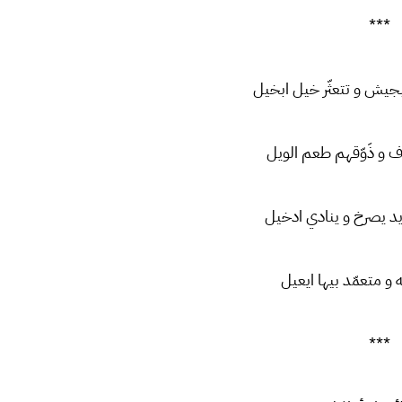
***
یش و تتعثّر خیل ابخیل
اف و ذَوّقهم طعم الويل
د يصرخ و ينادي ادخيل
 و متعمّد بيها ايعيل
***