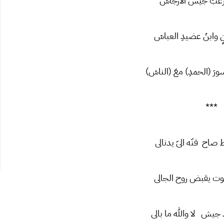
ْ أرعبَ جيشَ الأرجاسْ
 وابنُ عضيدِ العباسْ
ورَ (الحمدِ) معَ (الناسْ)
***
صاح فنّه الّی یدنالی
موت یقبض روح الجالی
جیش لا والله ما بالی