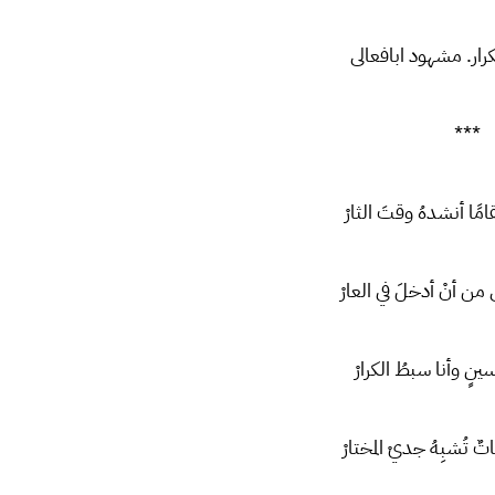
کرار. مشهود ابافعالی
***
مًا أنشدهُ وقتَ الثارْ
 من أنْ أدخلَ في العارْ
نٍ وأنا سبطُ الكرارْ
تُشبِهُ جديْ المختارْ