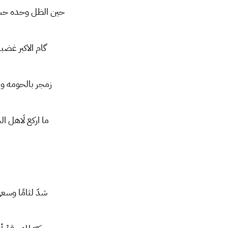
حین الظل وحده حسی
گام الاکبر غضب
زمجر بالحومه و 
ما ارکع لَاهل ال
شدّ لثامًا وسعى