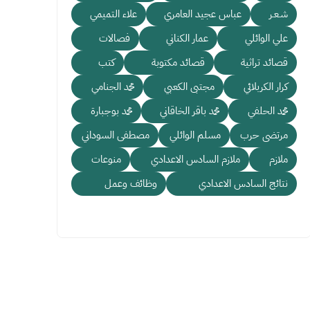
شـعـر
عباس عجيد العامري
علاء التميمي
علي الوائلي
عمار الكناني
فصالات
قصائد تراثية
قصائد مكتوبة
كتب
كرار الكربلائي
مجتبى الكعبي
محمد الجنامي
محمد الحلفي
محمد باقر الخاقاني
محمد بوجبارة
مرتضى حرب
مسلم الوائلي
مصطفى السوداني
ملازم
ملازم السادس الاعدادي
منوعات
نتائج السادس الاعدادي
وظائف وعمل