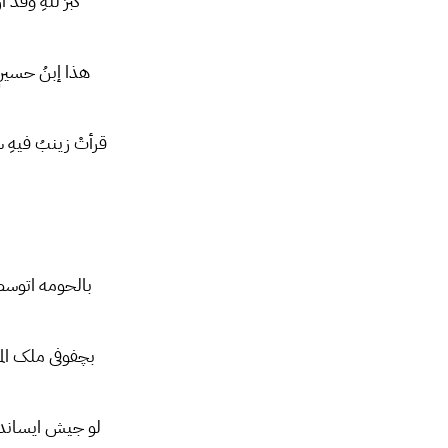
كبّرَ للهِ وقد
هذا إبنُ حسينٍ
قرأتْ زينبُ فيهِ س
بالحومه اتوسط 
بچفوفی ملک ال
لو جیش ایساند 