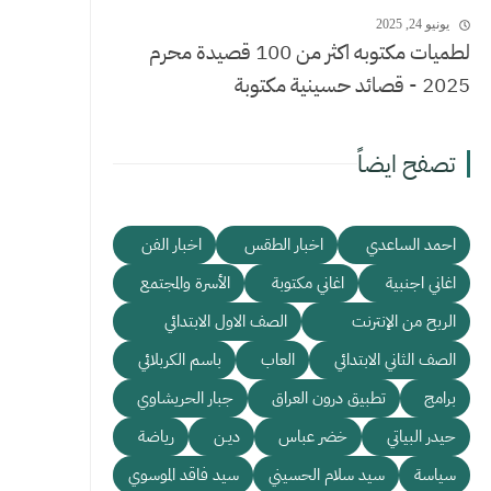
يونيو 24, 2025
لطميات مكتوبه اكثر من 100 قصيدة محرم
2025 - قصائد حسينية مكتوبة
تصفح ايضاً
احمد الساعدي
اخبار الطقس
اخبار الفن
اغاني اجنبية
اغاني مكتوبة
الأسرة والمجتمع
الربح من الإنترنت
الصف الاول الابتدائي
الصف الثاني الابتدائي
العاب
باسم الكربلائي
برامج
تطبيق درون العراق
جبار الحريشاوي
حيدر البياتي
خضر عباس
ديـن
رياضة
سياسة
سيد سلام الحسيني
سيد فاقد الموسوي