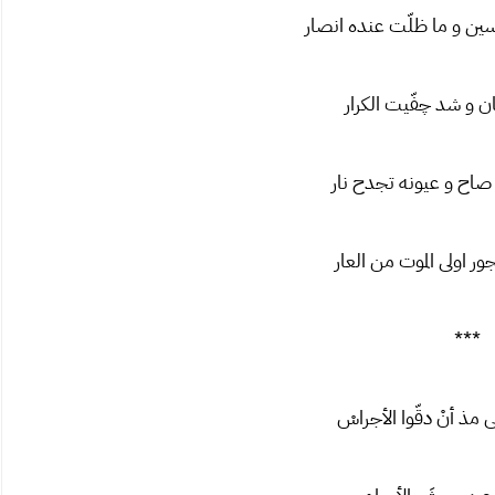
ن و ما ظلّت عنده انصار
ان و شد چفّیت الکرار
صاح و عیونه تجدح نار
جور اولی الموت من العار
***
 مذ أنْ دقّوا الأجراسْ