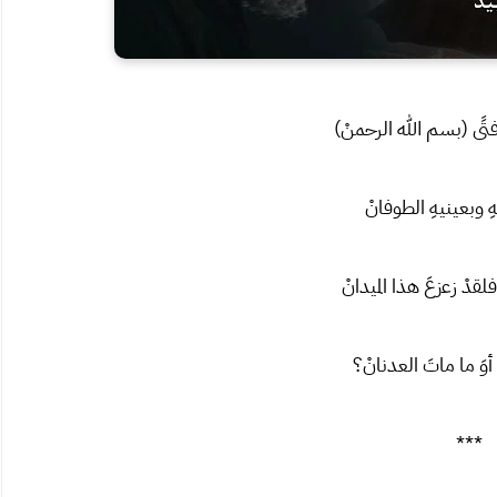
ًى (بسم الله الرحمنْ)
ِ وبعينيهِ الطوفانْ
قدْ زعزعَ هذا الميدانْ
ى؟ أوَ ما ماتَ العدنانْ؟
***