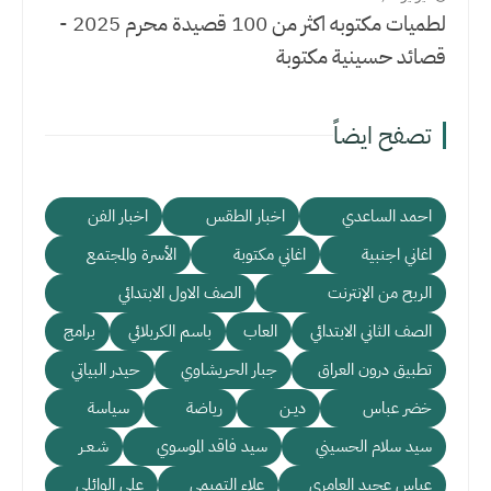
لطميات مكتوبه اكثر من 100 قصيدة محرم 2025 -
قصائد حسينية مكتوبة
تصفح ايضاً
احمد الساعدي
اخبار الطقس
اخبار الفن
اغاني اجنبية
اغاني مكتوبة
الأسرة والمجتمع
الربح من الإنترنت
الصف الاول الابتدائي
الصف الثاني الابتدائي
العاب
باسم الكربلائي
برامج
تطبيق درون العراق
جبار الحريشاوي
حيدر البياتي
خضر عباس
ديـن
رياضة
سياسة
سيد سلام الحسيني
سيد فاقد الموسوي
شـعـر
عباس عجيد العامري
علاء التميمي
علي الوائلي