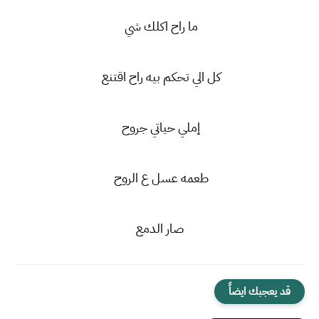
ما راح اكلك شي
كل الي تحكم بيه راح اقتنع
إملي حياتي جروح
طعمه عسل ع الروح
صار الدمع
قد يعجبك ايضاً