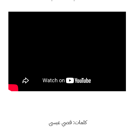
كلمات: قصي عيسى