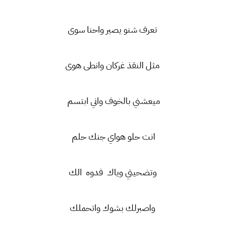
تعرف شنو يصير واحنا سوى
مثل النقذ غركان وانطى هوى
ميعشني بالخوف واني ابتسم
انت حلو هواي جنك حلم
وتضحيتي وياك فدوه الك
واصبرلك بشوك واتحملك