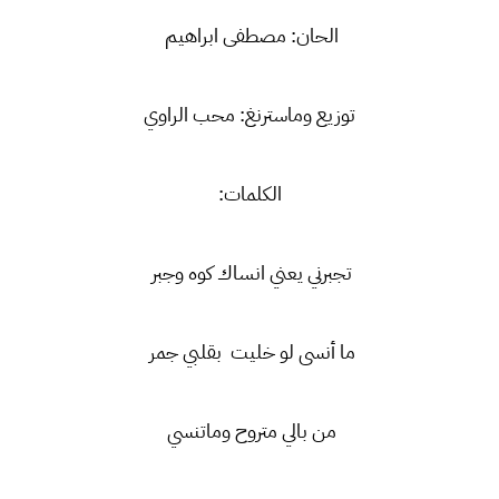
الحان: مصطفى ابراهيم
توزيع وماسترنغ: محب الراوي
الكلمات:
تجبرني يعني انساك كوه وجبر
ما أنسى لو خليت بقلبي جمر
من بالي متروح وماتنسي