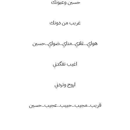
حسين وعيونك
غريب من دونك
هواي..غلاي..مناي..ضواي..حسين
اغيب تفگدني
اروح وتردني
قريب..مجيب..حبيب..عجيب..حسين