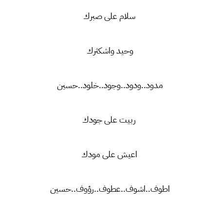
سلام على صبرك
وحيد واشكثرك
مدود..ودود..وجود..خلود..حسين
ربيت على جودك
اعيش على مودك
اطوف..اشوف..عطوف..رؤوف..حسين