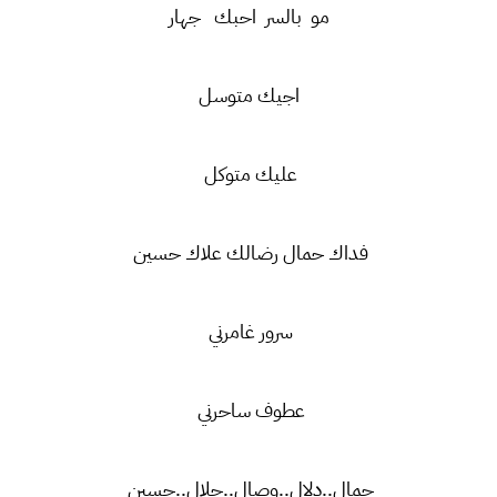
مو بالسر احبك جهار
اجيك متوسل
عليك متوكل
فداك حمال رضالك علاك حسين
سرور غامرني
عطوف ساحرني
جمال..دلال..وصال..جلال..حسين