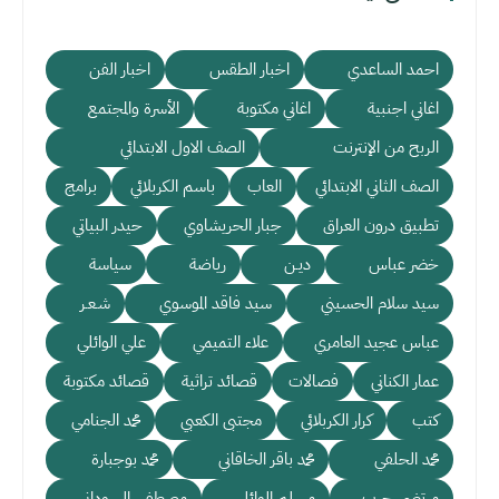
احمد الساعدي
اخبار الطقس
اخبار الفن
اغاني اجنبية
اغاني مكتوبة
الأسرة والمجتمع
الربح من الإنترنت
الصف الاول الابتدائي
الصف الثاني الابتدائي
العاب
باسم الكربلائي
برامج
تطبيق درون العراق
جبار الحريشاوي
حيدر البياتي
خضر عباس
ديـن
رياضة
سياسة
سيد سلام الحسيني
سيد فاقد الموسوي
شـعـر
عباس عجيد العامري
علاء التميمي
علي الوائلي
عمار الكناني
فصالات
قصائد تراثية
قصائد مكتوبة
كتب
كرار الكربلائي
مجتبى الكعبي
محمد الجنامي
محمد الحلفي
محمد باقر الخاقاني
محمد بوجبارة
مرتضى حرب
مسلم الوائلي
مصطفى السوداني