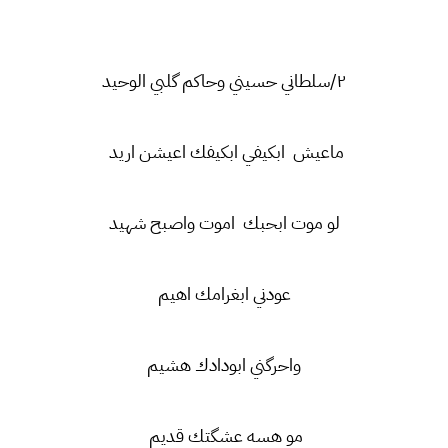
٢/سلطاني حسيني وحاكم گلبي الوحيد
ماعيش ابكيفي ابكيفك اعيشن اريد
لو موت ابحبك اموت واصبح شهيد
عودني ابغرامك اهيم
واحرگني ابودادك هشيم
مو هسه عشگتك قديم