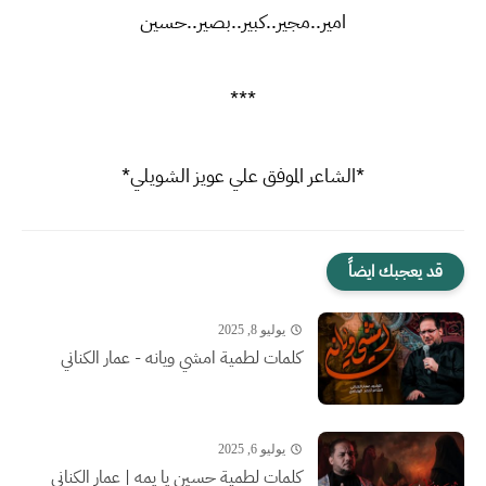
امير..مجير..كبير..بصير..حسين
***
*الشاعر الموفق علي عويز الشويلي*
قد يعجبك ايضاً
يوليو 8, 2025
كلمات لطمية امشي ويانه - عمار الكناني
يوليو 6, 2025
كلمات لطمية حسين يا يمه | عمار الكناني