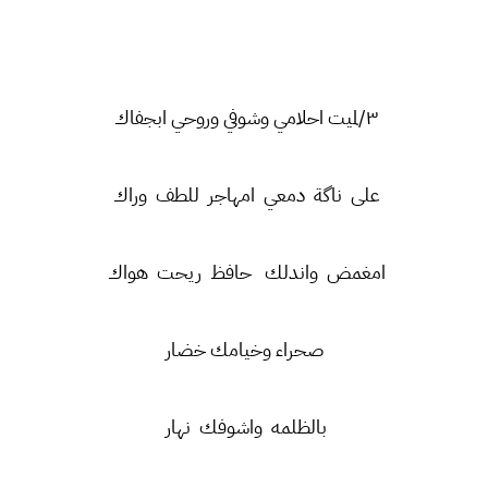
٣/لميت احلامي وشوفي وروحي ابجفاك
على ناگة دمعي امهاجر للطف وراك
امغمض واندلك حافظ ريحت هواك
صحراء وخيامك خضار
بالظلمه واشوفك نهار