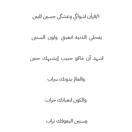
١/قرآن اشواگي وعشگي حسين المبين
يمحلي الدنيه ابعيني ولون السنين
اشهد أن ماكو حبيب إيشبهك حنين
والعالم بدونك سراب
والكون ابغيابك خراب
وسنين اليعوفك تراب