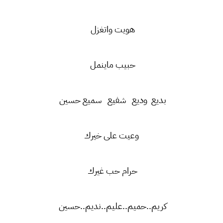
هويت واتغزل
حبيب ماينمل
بديع وديع شفيع سميع حسين
وعيت على خيرك
حرام حب غيرك
كريم..حميم..عليم..نديم..حسين