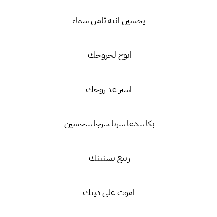
يحسين انته ثامن سماء
انوح لجروحك
اسير عد روحك
بكاء..دعاء..رثاء..رجاء..حسين
ربيع بسنينك
اموت على دينك