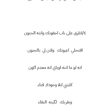
٤/اطرق على باب اجفونك وانته الحنون
افتحلي اعيونك واذن لي بالجنون
انه لو ما انته اوياي انه معدم اكون
كلشي ابلا وجودك فناء
وبقربك لگينه البقاء