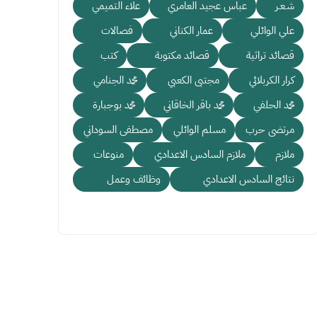
شـعـر
عباس عجيد العامري
علاء التميمي
علي الوائلي
عمار الكناني
فصالات
قصائد تراثية
قصائد مكتوبة
كتب
كرار الكربلائي
مجتبى الكعبي
محمد الجنامي
محمد الحلفي
محمد باقر الخاقاني
محمد بوجبارة
مرتضى حرب
مسلم الوائلي
مصطفى السوداني
ملازم
ملازم السادس الاعدادي
منوعات
نتائج السادس الاعدادي
وظائف وعمل