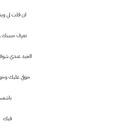
ان قلت لي وين
تعرف حبيبك زي
العيد عندي شوف
خوفي عليك وخوف
ياشمس
فيك ا