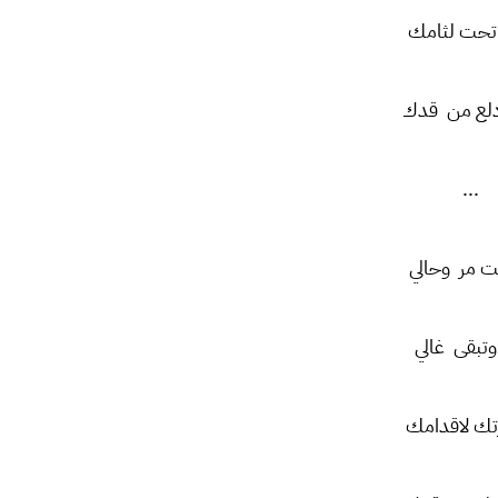
 تحت لثامك
لع من قدك
...
ت مر وحالي
وتبقى غالي
تك لاقدامك