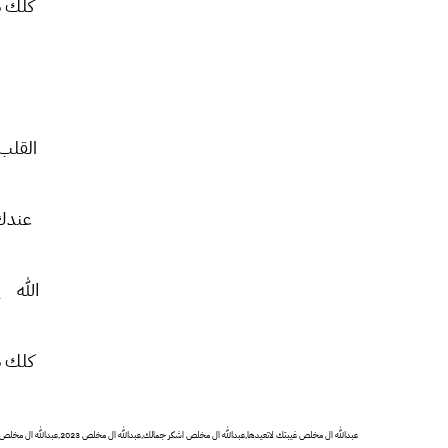
كلك د
القلب
عندك
الله 
كلك د
عبدالله ال مخلص غيبتك لاتع