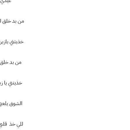
عيدي 
من بد خلق ال
خذيتني يازين
من بد خلق ال
خذيتني يا زي
الشوق يلعبي
للي خذ قلبي 