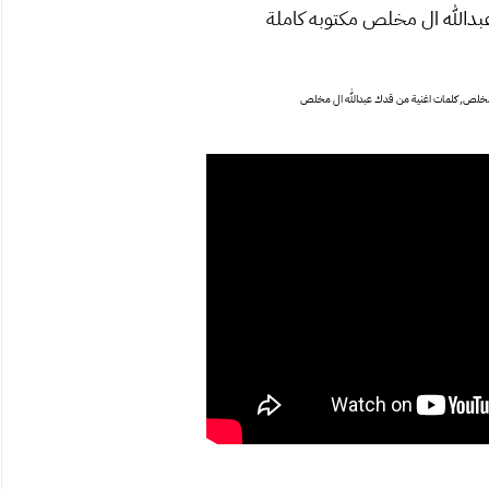
دالله ال مخلص مكتوبه كاملة
مخلص, كلمات اغنية من قدك عبدالله ال مخلص