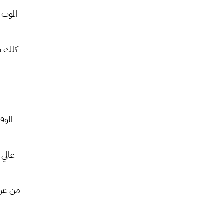
الموت
كلك د
الوق
غالي 
من غر