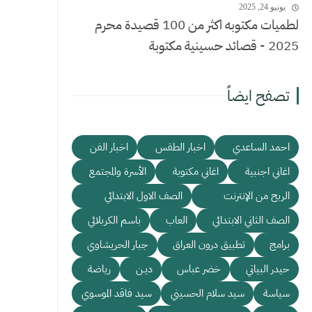
يونيو 24, 2025
لطميات مكتوبه اكثر من 100 قصيدة محرم
2025 - قصائد حسينية مكتوبة
تصفح ايضاً
احمد الساعدي
اخبار الطقس
اخبار الفن
اغاني اجنبية
اغاني مكتوبة
الأسرة والمجتمع
الربح من الإنترنت
الصف الاول الابتدائي
الصف الثاني الابتدائي
العاب
باسم الكربلائي
برامج
تطبيق درون العراق
جبار الحريشاوي
حيدر البياتي
خضر عباس
ديـن
رياضة
سياسة
سيد سلام الحسيني
سيد فاقد الموسوي