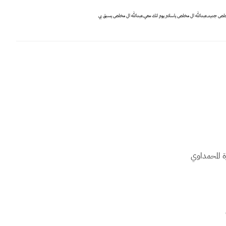
مخلص جديد,عبدالله ال مخلص ياسلام يوم انك معي,عبدالله ال مخلص يسبق بي
ة المحمداوي