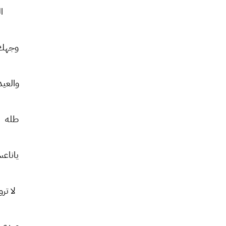
ا
وجهك 
والعي
طله 
ياناع
لا تر