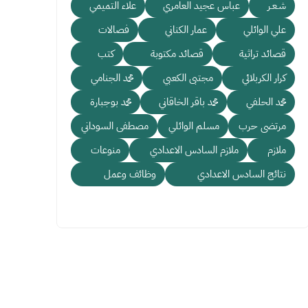
شـعـر
عباس عجيد العامري
علاء التميمي
علي الوائلي
عمار الكناني
فصالات
قصائد تراثية
قصائد مكتوبة
كتب
كرار الكربلائي
مجتبى الكعبي
محمد الجنامي
محمد الحلفي
محمد باقر الخاقاني
محمد بوجبارة
مرتضى حرب
مسلم الوائلي
مصطفى السوداني
ملازم
ملازم السادس الاعدادي
منوعات
نتائج السادس الاعدادي
وظائف وعمل