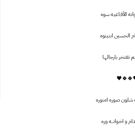
انه الأفـاعیـه سوه
ام الحسین ابنینوه
 تفتخر بارجالهـا
🖤🍀🍀
شلون صوره امنوره
دام و اخـوانـــه وره