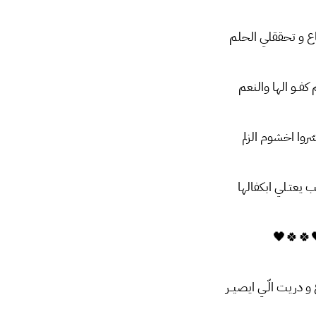
ع و تحققلي الحلم
 کفــو الها والنعم
سّروا اخشوم الزلم
 يعتـلي ابکفالها
🖤🍀🍀
و دریت الّـي ایصیــر