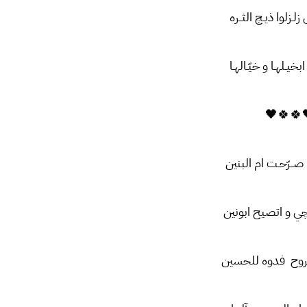
زلـزلوا ذیـچ الثــره
بخیـلهـا و خیّـالهـا
🖤🍀🍀
صــرّحـت ام البنین
چي و اتصیح ابونین
نروح فدوه للحسین