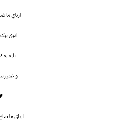
ارباي ما ضا
ادري بیکـم
بالمعاره ک
و خدر زینب
🖤
ارباي ما ضاع 