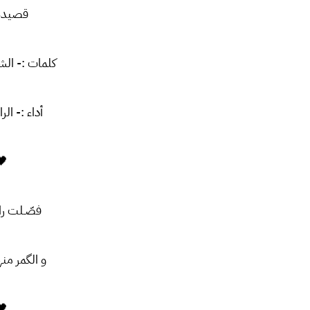
قصيدة :
كلمات :- الش
أداء :- الر
🖤
فصّـلت رایـ
و الگمر من
🖤