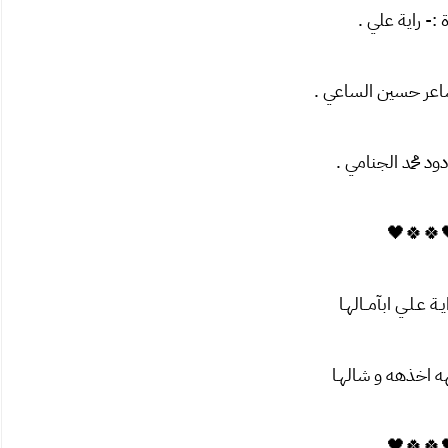
- راية علي .
اعر حسين الساعي .
ادود محمد الجنامي .
🖤🍀🍀
ة عـلـي ابآمــالهـا
هه اخذهه و شالهـا
🖤🍀🍀