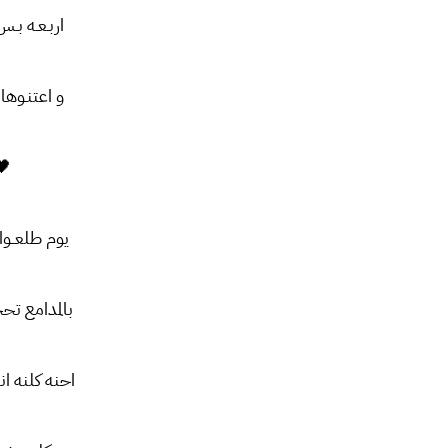
اربـعـه بـس 
و اعتنـوها ا
🖤
یوم طلعــوا 
بالمدامع تح
احنه کلنه ا