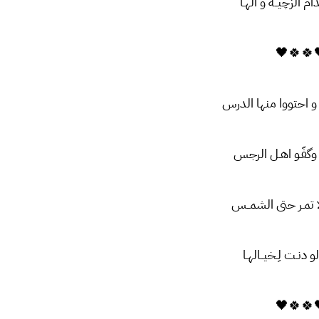
ام الزچیــه و آلهـا
🖤🍀🍀
احتووا منها الدرس
گفّـو اهـل الرجس
 تمـر حتى الشمــس
لو دنـت لِـخیــالهـا
🖤🍀🍀