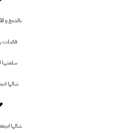
بالدمع و ال
فصّـلت رای
سلمتـهـا لل
شالها ابچ
🖤
شالها ابچفه