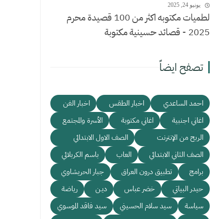
يونيو 24, 2025
لطميات مكتوبه اكثر من 100 قصيدة محرم
2025 - قصائد حسينية مكتوبة
تصفح ايضاً
احمد الساعدي
اخبار الطقس
اخبار الفن
اغاني اجنبية
اغاني مكتوبة
الأسرة والمجتمع
الربح من الإنترنت
الصف الاول الابتدائي
الصف الثاني الابتدائي
العاب
باسم الكربلائي
برامج
تطبيق درون العراق
جبار الحريشاوي
حيدر البياتي
خضر عباس
ديـن
رياضة
سياسة
سيد سلام الحسيني
سيد فاقد الموسوي