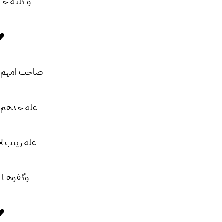
و کلنـه خــد
🖤
صاحت امهم و 
عله حـدهم و
عله زینب لا
وگـفـوهــا 
🖤