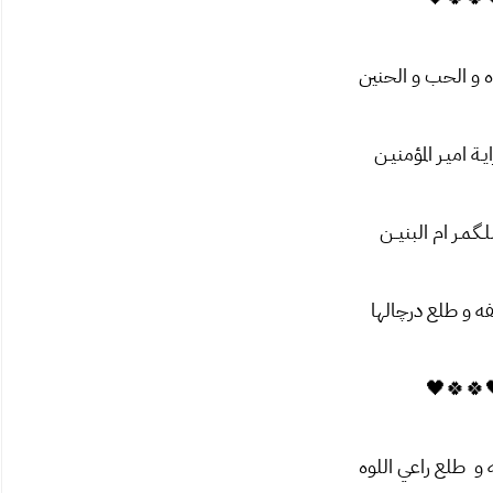
آه و الحب و الحنین
ـة اميـر المؤمنيـن
ـگـمـر ام البنیــن
فه و طلع درچالها
🖤🍀🍀
 و طلع راعي اللوه