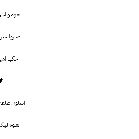
هـوه و اخـو
صاروا احـز
حگهـا امهم
🖤
اشلون طلعه 
هــوه لـیـگـ