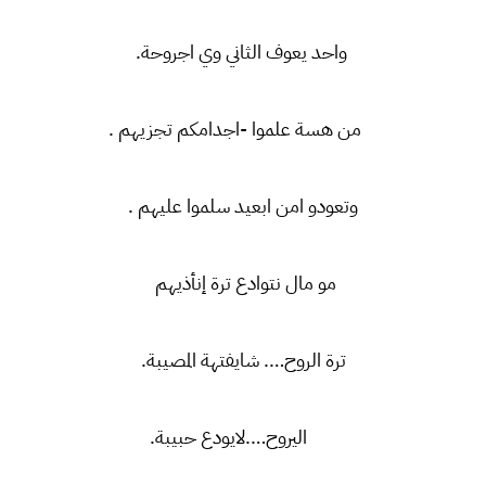
واحد يعوف الثاني وي اجروحة.
من هسة علموا -اجدامكم تجزيهم .
وتعودو امن ابعيد سلموا عليهم .
مو مال نتوادع ترة إنأذيهم
ترة الروح…. شايفتهة المصيبة.
اليروح….لايودع حبيبة.