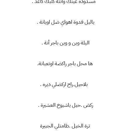
مسدودة عينك وانتة كلبك كاعد .
ياليل فدوة اهواي ضل اويانة .
اليلة وين و وين باجر أنة .
ها محل باجر راكضة اوتعبانة.
بلاحيل.راح اركضلي ديره .
ركض .حيل ياشيوخ العشيرة .
ترة الخيل .ظامتلي الجبيرة