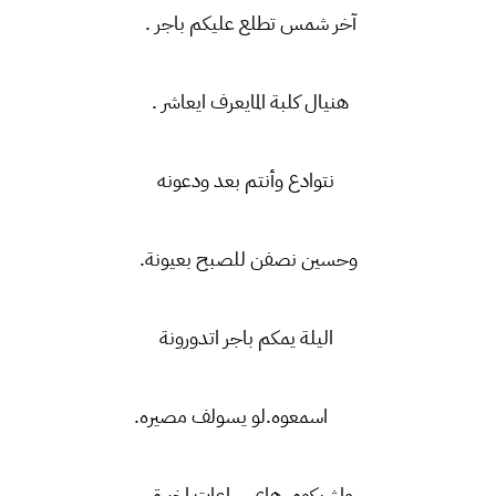
آخر شمس تطلع عليكم باجر .
هنيال كلبة المايعرف ايعاشر .
نتوادع وأنتم بعد ودعونه
وحسين نصفن للصبح بعيونة.
اليلة يمكم باجر اتدورونة
اسمعوه.لو يسولف مصيره.
واشبكوه. هاي ساعات اخيرة .