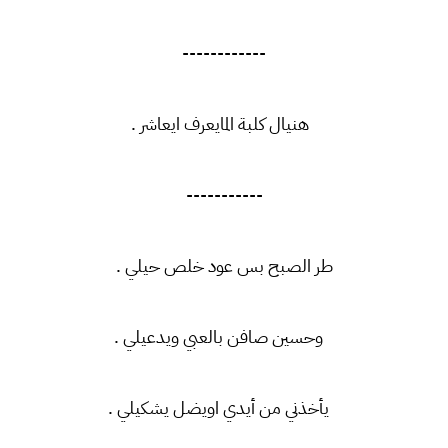
------------
هنيال كلبة المايعرف ايعاشر .
-----------
طر الصبح بس عود خلص حيلي .
وحسين صافن بالعبي ويدعيلي .
يأخذني من أيدي اويضل يشكيلي .