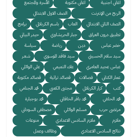
اغاني اجنبية
اغاني مكتوبة
الأسرة والمجتمع
الربح من الإنترنت
الصف الاول الابتدائي
الصف الثاني الابتدائي
العاب
باسم الكربلائي
برامج
تطبيق درون العراق
جبار الحريشاوي
حيدر البياتي
خضر عباس
ديـن
رياضة
سياسة
سيد سلام الحسيني
سيد فاقد الموسوي
شـعـر
عباس عجيد العامري
علاء التميمي
علي الوائلي
عمار الكناني
فصالات
قصائد تراثية
قصائد مكتوبة
كتب
كرار الكربلائي
مجتبى الكعبي
محمد الجنامي
محمد الحلفي
محمد باقر الخاقاني
محمد بوجبارة
مرتضى حرب
مسلم الوائلي
مصطفى السوداني
ملازم
ملازم السادس الاعدادي
منوعات
نتائج السادس الاعدادي
وظائف وعمل