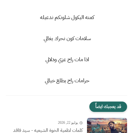
كمنه اليكول شلونكم ندعيله
سلامات كون نحرك يغالي
اذا مات راح عزي ودلالي
حرامات راح يطلع خيالي
قد يعجبك ايضاً
يوليو 22, 2026
كلمات لطمية الخوة الشيعيه - سيد فاقد