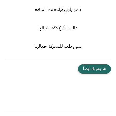
ياهو يلوي ذراعه عم الساده
مالت الگاع وگف تچالها
بـيـوم طـب لـلمـعـركـه خـيـالـهـا
قد يعجبك ايضاً