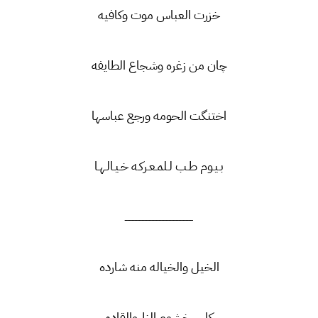
خزرت العباس موت وكافيه
چان من زغره وشجاع الطايفه
اختنگت الحومه ورجع عباسها
بـيـوم طـب لـلمـعـركـه خـيـالـهـا
ــــــــــــــــــــــــــــــــــــــــــــــــ
الخيل والخياله منه شارده
كاسر خشوم الزلم والقاده