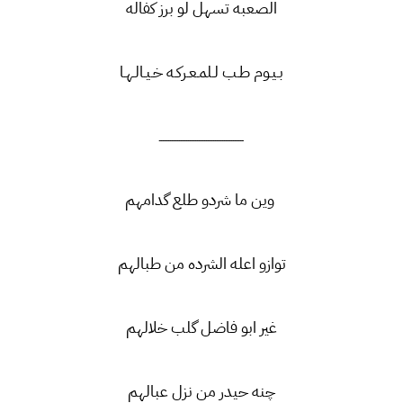
الصعبه تسهل لو برز كفاله
بـيـوم طـب لـلمـعـركـه خـيـالـهـا
ـــــــــــــــــــــــــــــــــــــــــــــــ
وين ما شردو طلع گدامهم
توازو اعله الشرده من طبالهم
غير ابو فاضل گلب خلالهم
چنه حيدر من نزل عبالهم