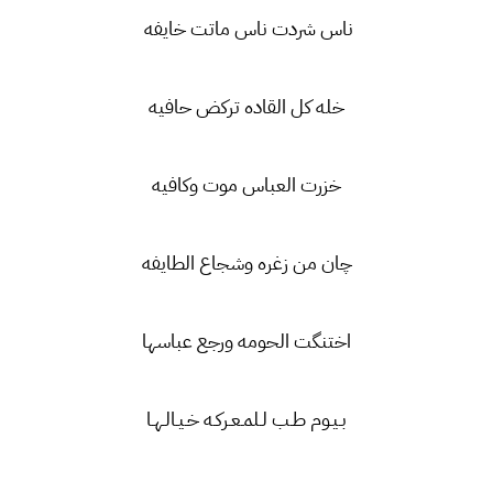
ناس شردت ناس ماتت خايفه
خله كل القاده تركض حافيه
خزرت العباس موت وكافيه
چان من زغره وشجاع الطايفه
اختنگت الحومه ورجع عباسها
بـيـوم طـب لـلمـعـركـه خـيـالـهـا