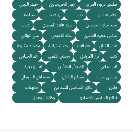
تطبيق درون العراق
جبار الحريشاوي
حيدر البياتي
خضر عباس
ديـن
رياضة
سياسة
سيد سلام الحسيني
سيد فاقد الموسوي
شـعـر
عباس عجيد العامري
علاء التميمي
علي الوائلي
عمار الكناني
فصالات
قصائد تراثية
قصائد مكتوبة
كتب
كرار الكربلائي
مجتبى الكعبي
محمد الجنامي
محمد الحلفي
محمد باقر الخاقاني
محمد بوجبارة
مرتضى حرب
مسلم الوائلي
مصطفى السوداني
ملازم
ملازم السادس الاعدادي
منوعات
نتائج السادس الاعدادي
وظائف وعمل