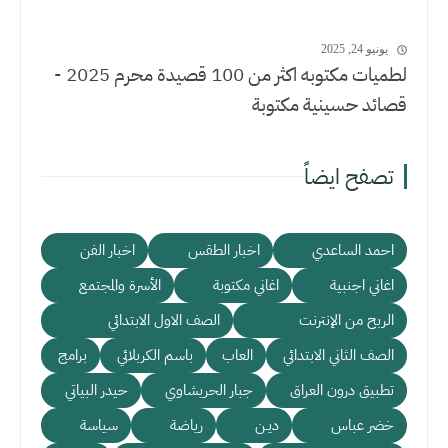
يونيو 24, 2025
لطميات مكتوبه اكثر من 100 قصيدة محرم 2025 -
قصائد حسينية مكتوبة
تصفح ايضاً
احمد الساعدي
اخبار الطقس
اخبار الفن
اغاني اجنبية
اغاني مكتوبة
الأسرة والمجتمع
الربح من الإنترنت
الصف الاول الابتدائي
الصف الثاني الابتدائي
العاب
باسم الكربلائي
برامج
تطبيق درون العراق
جبار الحريشاوي
حيدر البياتي
خضر عباس
ديـن
رياضة
سياسة