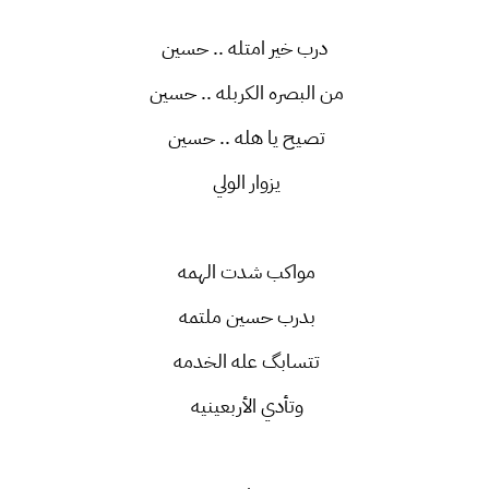
درب خير امتله .. حسين
من البصره الكربله .. حسين
تصيح يا هله .. حسين
يزوار الولي
مواكب شدت الهمه
بدرب حسين ملتمه
تتسابگ عله الخدمه
وتأدي الأربعينيه