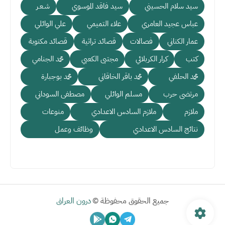
سيد سلام الحسيني
سيد فاقد الموسوي
شـعـر
عباس عجيد العامري
علاء التميمي
علي الوائلي
عمار الكناني
فصالات
قصائد تراثية
قصائد مكتوبة
كتب
كرار الكربلائي
مجتبى الكعبي
محمد الجنامي
محمد الحلفي
محمد باقر الخاقاني
محمد بوجبارة
مرتضى حرب
مسلم الوائلي
مصطفى السوداني
ملازم
ملازم السادس الاعدادي
منوعات
نتائج السادس الاعدادي
وظائف وعمل
جميع الحقوق محفوظة ©
درون العراق