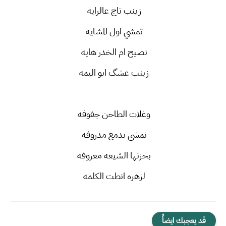
زينب تاج عالرايه
تمشي اول المشايه
نصيح ام الخدر هايه
زينب عشگ ابو اليمه
وغلات الطاحن جفوفه
نمشي بدمع مذروفه
بحزنها الشيعه معروفه
لزهره انطت الكلمه
قد يعجبك ايضاً