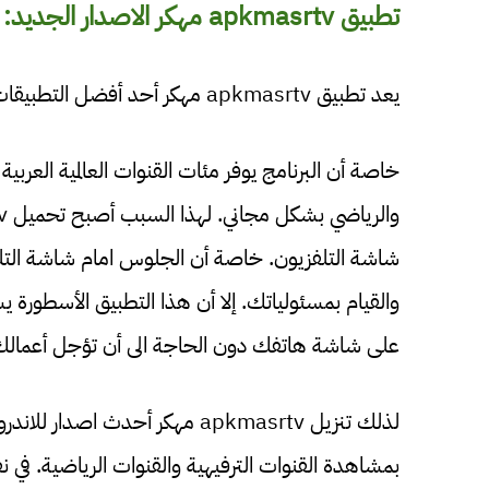
تطبيق apkmasrtv مهكر الاصدار الجديد:
يعد تطبيق apkmasrtv مهكر أحد أفضل التطبيقات المجانية في مجال iptv apps للبث التلفزيوني المباشر.
خاصة أن البرنامج يوفر مئات القنوات العالمية العربي
شاشة التلفزيون. خاصة أن الجلوس امام شاشة التلفا
والقيام بمسئولياتك. إلا أن هذا التطبيق الأسطورة ي
على شاشة هاتفك دون الحاجة الى أن تؤجل أعمالك
لذلك تنزيل apkmasrtv مهكر أحدث
بمشاهدة القنوات الترفيهية والقنوات الرياضية. في ن