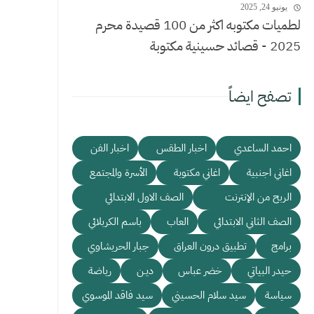
يونيو 24, 2025
لطميات مكتوبه اكثر من 100 قصيدة محرم
2025 - قصائد حسينية مكتوبة
تصفح ايضاً
احمد الساعدي
اخبار الطقس
اخبار الفن
اغاني اجنبية
اغاني مكتوبة
الأسرة والمجتمع
الربح من الإنترنت
الصف الاول الابتدائي
الصف الثاني الابتدائي
العاب
باسم الكربلائي
برامج
تطبيق درون العراق
جبار الحريشاوي
حيدر البياتي
خضر عباس
ديـن
رياضة
سياسة
سيد سلام الحسيني
سيد فاقد الموسوي