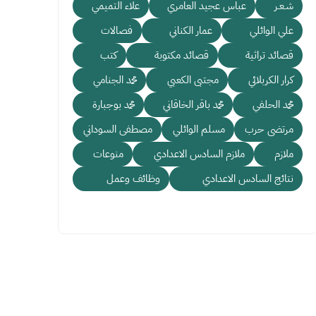
شـعـر
عباس عجيد العامري
علاء التميمي
علي الوائلي
عمار الكناني
فصالات
قصائد تراثية
قصائد مكتوبة
كتب
كرار الكربلائي
مجتبى الكعبي
محمد الجنامي
محمد الحلفي
محمد باقر الخاقاني
محمد بوجبارة
مرتضى حرب
مسلم الوائلي
مصطفى السوداني
ملازم
ملازم السادس الاعدادي
منوعات
نتائج السادس الاعدادي
وظائف وعمل