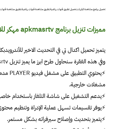
تحميل برنامج مشاهدة المباريات,تحميل تطبيق قنوات رياضية,تطبيق مشاهدة قنوات رياضية,تطبيق مشاهدة قنوات
مميزات تنزيل برنامج apkmasrtv مهكر للاندرويد:
يتميز تحميل اكدال تي في التحديث الاخير للأندرويدب
وفي هذه الفقرة سنحاول طرح ابرز ما يميز تنزيل apkmasrtv التحديث الأخير:
⚡يحتوي 
مشغلات خارجية.
⚡يدعم التشغيل على شاشة التلفاز باستخدام خاصية EB CAST
⚡يوفر تقسيمات تسهل عملية الإدراة وتنظيم محتوى ا
⚡يتميز بتحديث وإصلاح سيرفراته بشكل مستمر.