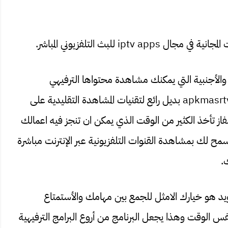
ة والأجنبية التي يمكنك مشاهدة محتواها الترفيهي
والرياضي بشكل مجاني. لهذا السبب أصبح تحميل apkmasrtv بديل رائع لتقنيات المشاهدة التقليدية على
ز تأخذ الكثير من الوقت الذي يمكن ان تنجز فيه اعمالك
سمح لك بمشاهدة القنوات التلفزيونية عبر الإنترنت مباشرة
.
 اصدار للاندرويد هو خيارك الامثل للجمع بين مهامك والأستمتاع
فس الوقت وهذا يجعل البرنامج من أروع البرامج الترفيهية