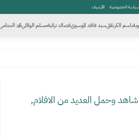
سياسة الخصوصية
الأرشيف
بة
باسم الكربلائي
سيد فاقد الموسوي
قصائد تراثية
مسلم الوائلي
محمد الجنامي
حميل apkmasrtv مهكر 2024 شاهد وحمل العديد من الافلام,