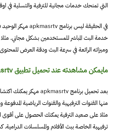
التي تمنحك خدمات مجانية للترفية والتسلية في اوقا
وميزاته الرائعة في سرعة البث ودقة العرض للمحتوى 
مايمكن مشاهدته عند تحميل تطبيق apkmasrtv مهكر تحديث 2024:
بعد تحميل برنامج pkmasrtv
منها القنوات الترفيهية والقنوات الرياضية المدفوعة 
مثلا على صعيد الترفية يمكنك الحصول على أقوى الب
ترفيهية الخاصة ببث الأفلام والمسلسلات الدرامية. ك