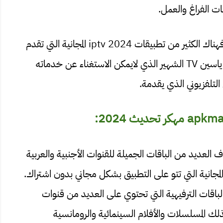
ت الفراغ والعمل.
في الحقيقة ليس برنامج apkmasrtv مهكر الوحيد فهناك الكثير من تطبيقات iptv 2024 المجانية التي تقدم
خدمة البث المباشر للمستخدمين بشكل مجاني. مثلا ياسين TV الشهير الذي لايمكن الاستغناء عن خدماته
التلفزيوني الذي يقدمة.
a مهكر يمكنك اكتشاف العديد من الباقات الجميلة للقنوات الأجنبية والعربية
والمجانية التي تتو على التطبيق بشكل مجاني بدون اشتراك.
اقات الترفيهية التي تحتوي على العديد من قنوات
ذلك المسلسلات والأفلام السينمائية والرومانسية