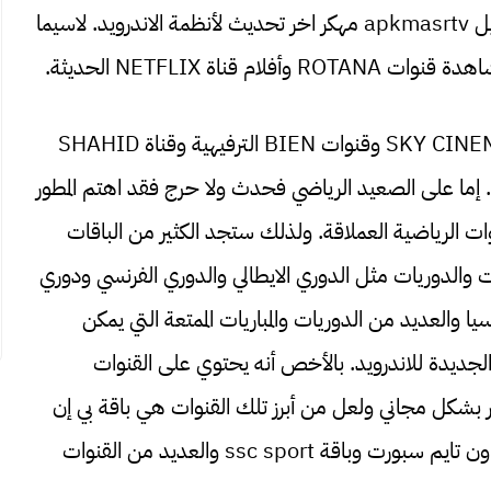
والكوميدية المتنوعة التي تتوفر بشكل مجاني على تنزيل apkmasrtv مهكر اخر تحديث لأنظمة الاندرويد. لاسيما
اة NETFLIX الحديثة.
بالإضافة الى ذلك تستطيع مشاهدة باقة قنوات SKY CINEMA وقنوات BIEN الترفيهية وقناة SHAHID
عة. إما على الصعيد الرياضي فحدث ولا حرج فقد اهتم المطور
 الرياضية العملاقة. ولذلك ستجد الكثير من الباقات
ولات والدوريات مثل الدوري الايطالي والدوري الفرنسي ودوري
والعديد من الدوريات والمباريات الممتعة التي يمكن
حميل apkmasrtv apk النسخة الجديدة للاندرويد. بالأخص أنه يحتوي على القنوات
 بشكل مجاني ولعل من أبرز تلك القنوات هي باقة بي إن
سبورت. أيضا باقة قنوات world sports وقنوات اون تايم سبورت وباقة ssc sport والعديد من القنوات