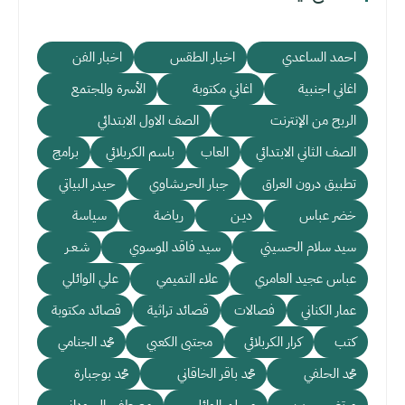
احمد الساعدي
اخبار الطقس
اخبار الفن
اغاني اجنبية
اغاني مكتوبة
الأسرة والمجتمع
الربح من الإنترنت
الصف الاول الابتدائي
الصف الثاني الابتدائي
العاب
باسم الكربلائي
برامج
تطبيق درون العراق
جبار الحريشاوي
حيدر البياتي
خضر عباس
ديـن
رياضة
سياسة
سيد سلام الحسيني
سيد فاقد الموسوي
شـعـر
عباس عجيد العامري
علاء التميمي
علي الوائلي
عمار الكناني
فصالات
قصائد تراثية
قصائد مكتوبة
كتب
كرار الكربلائي
مجتبى الكعبي
محمد الجنامي
محمد الحلفي
محمد باقر الخاقاني
محمد بوجبارة
مرتضى حرب
مسلم الوائلي
مصطفى السوداني