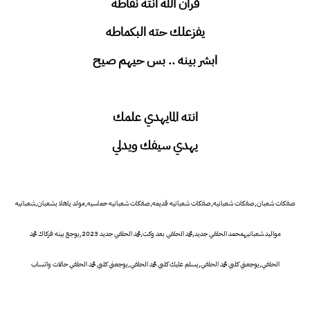
قرآن الله انته نقاطه
يفزعلك حته البكماطه
ابشر بينه .. بس حيهم صيح
انته المايهدي علمك
يهدي سيفك ويدلي
صفكات شعبان,صفكات شعبانيه,صفكات شعبانيه قديمه,صفكات شعبانيه حماسيه,مولد ياهلا بشعبان,شعبانيه
مواليد شعبانيهمحمد الحلفي جديد,محمد الحلفي بعد وكت,محمد الحلفي جديد 2023,يوجع بينه فركاك محمد
الحلفي,يوجعني كلبي محمد الحلفي,يسلم عليك كلبي محمد الحلفي,يوجعني كلبي محمد الحلفي حالات واتساب