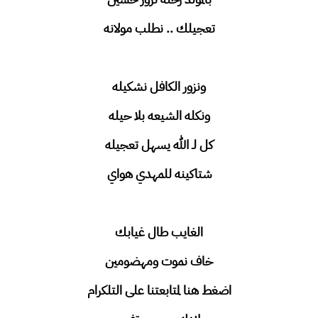
تعجيلك .. نطلب مولانه
ونزور الكافل نشكيله
ونكله الشيعه بلا حيله
كل لـ الله يسهل تعجيله
شتاكينه للمهدي هواي
الغايب طال غيابك
خاف نموت ومهضومين
اضغط هنا لمتابعتنا على التلكرام