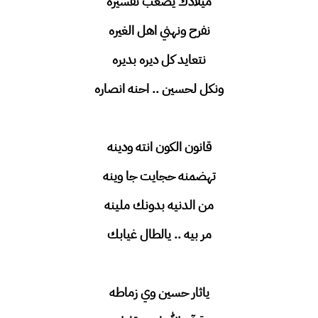
ميلادك يصعب تفسيره
نفرح ونهني اهل الغيره
نتعايد كل ديره بديره
ونكل لحسين .. احنه انصاره
قانون الكون انته ودينه
تهضمنه حجايت جا وينه
من الدنيه بدونك ملينه
مر بيه .. يالطال غيابك
ياثار حسين وي زماطه