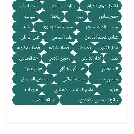
تطبيق درون العراق
جبار الحريشاوي
حيدر البياتي
خضر عباس
ديـن
رياضة
سياسة
سيد سلام الحسيني
سيد فاقد الموسوي
شـعـر
عباس عجيد العامري
علاء التميمي
علي الوائلي
عمار الكناني
فصالات
قصائد تراثية
قصائد مكتوبة
كتب
كرار الكربلائي
مجتبى الكعبي
محمد الجنامي
محمد الحلفي
محمد باقر الخاقاني
محمد بوجبارة
مرتضى حرب
مسلم الوائلي
مصطفى السوداني
ملازم
ملازم السادس الاعدادي
منوعات
نتائج السادس الاعدادي
وظائف وعمل