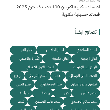
يونيو 24, 2025
لطميات مكتوبه اكثر من 100 قصيدة محرم 2025 -
قصائد حسينية مكتوبة
تصفح ايضاً
احمد الساعدي
اخبار الطقس
اخبار الفن
اغاني اجنبية
اغاني مكتوبة
الأسرة والمجتمع
الربح من الإنترنت
الصف الاول الابتدائي
الصف الثاني الابتدائي
العاب
باسم الكربلائي
برامج
تطبيق درون العراق
جبار الحريشاوي
حيدر البياتي
خضر عباس
ديـن
رياضة
سياسة
سيد سلام الحسيني
سيد فاقد الموسوي
شـعـر
عباس عجيد العامري
علاء التميمي
علي الوائلي