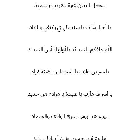
بنجعل الميدان عِبرة للقريب وللبعيد
يا أحرار مأرب يا سند ظهري وكتفي والزناد
الله خلقكم للشدائد يا أولو البأس الشديد
يا جبر بن غلاب يا الجدعان يا صُبّة مُراد
يا أشراف مأرب يا عبيدة يا مرادم من حديد
اليوم هذا يوم ترسيخ المواقف والحصاد
إما مع ثورة حسين وزيد أو باطل يزيد