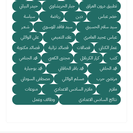
تطبيق درون العراق
جبار الحريشاوي
حيدر البياتي
خضر عباس
ديـن
رياضة
سياسة
سيد سلام الحسيني
سيد فاقد الموسوي
شـعـر
عباس عجيد العامري
علاء التميمي
علي الوائلي
عمار الكناني
فصالات
قصائد تراثية
قصائد مكتوبة
كتب
كرار الكربلائي
مجتبى الكعبي
محمد الجنامي
محمد الحلفي
محمد باقر الخاقاني
محمد بوجبارة
مرتضى حرب
مسلم الوائلي
مصطفى السوداني
ملازم
ملازم السادس الاعدادي
منوعات
نتائج السادس الاعدادي
وظائف وعمل