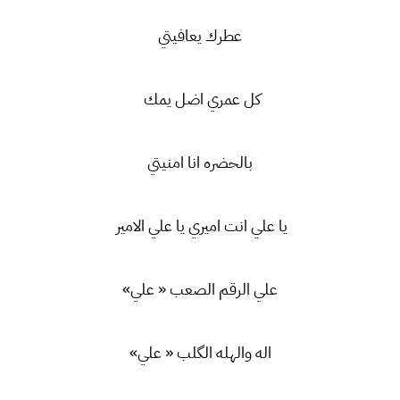
عطرك يعافيتي
كل عمري اضل يمك
بالحضره انا امنيتي
يا علي انت اميري يا علي الامير
علي الرقم الصعب « علي»
اله والهله الگلب « علي»