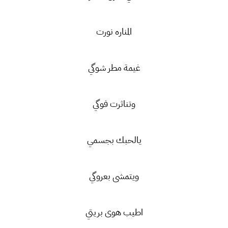
المناره نورت
غيمة مطر شوگي
وتناثرت فوگي
يالحبك بجسمي
ويتمشى بعروگي
اطيب هوى بريتي