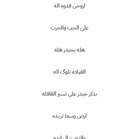
اروحن فدوه اله
علي الحب والحرب
هله بحيدر هله
القياده تلوگ اله
بذكر حيدر علي تسير القافله
ارض وسما تريده
والنبي شال ايده