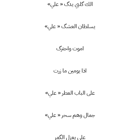
الك گلبي يدگ « علي»
يسلطان العشگ « علي»
اموت واحترگ
اذا يومين ما زرت
على الباب العطر « علي»
جمال وهم سحر « علي»
علي يعزل الگمر