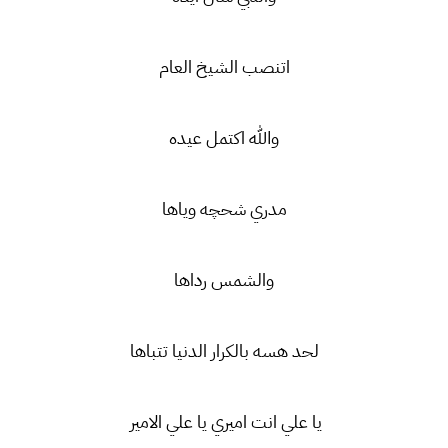
اتنصب الشيخ العام
والله اكتمل عيده
مدري شحچه وياها
والشمس رداها
لحد هسه بالكرار الدنيا تتباها
يا علي انت اميري يا علي الامير