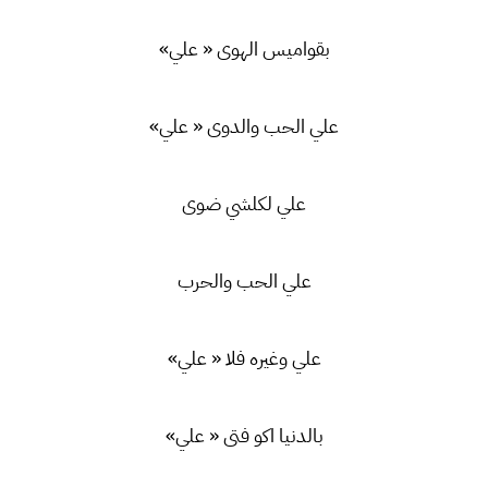
بقواميس الهوى « علي»
علي الحب والدوى « علي»
علي لكلشي ضوى
علي الحب والحرب
علي وغيره فلا « علي»
بالدنيا اكو فتى « علي»