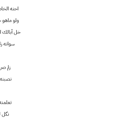
احنه الخا
ولو ماهو 
خل أبالك 
سوانه زل
زلم صر
نصبنه 
تعلمنه
نگل ل