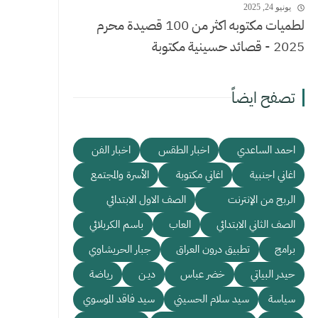
يونيو 24, 2025
لطميات مكتوبه اكثر من 100 قصيدة محرم
2025 - قصائد حسينية مكتوبة
تصفح ايضاً
احمد الساعدي
اخبار الطقس
اخبار الفن
اغاني اجنبية
اغاني مكتوبة
الأسرة والمجتمع
الربح من الإنترنت
الصف الاول الابتدائي
الصف الثاني الابتدائي
العاب
باسم الكربلائي
برامج
تطبيق درون العراق
جبار الحريشاوي
حيدر البياتي
خضر عباس
ديـن
رياضة
سياسة
سيد سلام الحسيني
سيد فاقد الموسوي