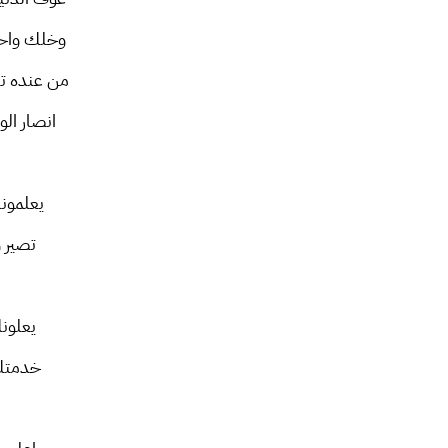
وخلك واحد
من عنده تع
انصار ال
يعلمون
تصير 
يعلون
خدمتك