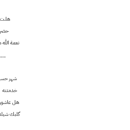
هلـت 
حضر 
نعمة الله
__
شهر حسين
خدمتنه و
هل عاشور 
گلبك شيله