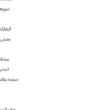
صورهم 
اليفارك
يعيش ا
يمه ل
اخدم 
صعبه ينقا
عوف الدني