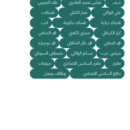
شـعـر
عباس عجيد العامري
علاء التميمي
علي الوائلي
عمار الكناني
فصالات
قصائد تراثية
قصائد مكتوبة
كتب
كرار الكربلائي
مجتبى الكعبي
محمد الجنامي
محمد الحلفي
محمد باقر الخاقاني
محمد بوجبارة
مرتضى حرب
مسلم الوائلي
مصطفى السوداني
ملازم
ملازم السادس الاعدادي
منوعات
نتائج السادس الاعدادي
وظائف وعمل