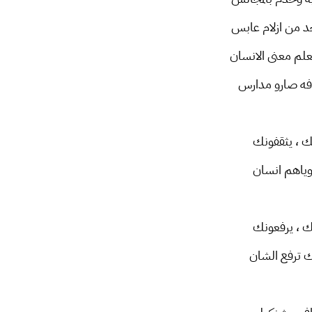
 من ازلام عابس
لم معنى الانسان
وفه صارو مدارس
ك ، يثقفونك
وياهم انسان
ك ، يرفعونك
 ترفع الشان