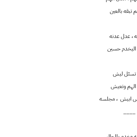
تبقه بالعين
نه ، عدل عدنه
ليخدم حسين
ا تسئل ليش
الهم وتعيش
س ابيش ، مجلسه
____
ه وخدم بالمجالس