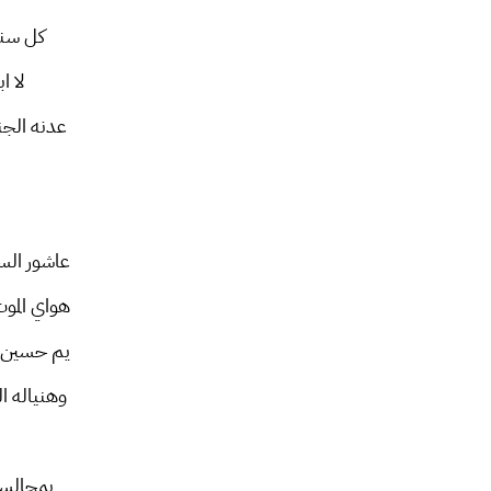
كل سن
لا ا
عدنه الجن
عاشور الس
هواي المو
يم حسين ر
وهنياله ا
بمجالسه