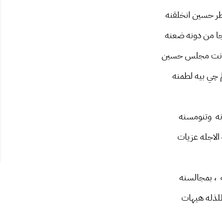
طر حسين انخلقنه
جا من دونه ضعنه
انت مجلس حسين
م چي بيه لطمنه
نه وتنومسنه
الاجله عزيات
 ، بمجالسنه
لذله هيهات