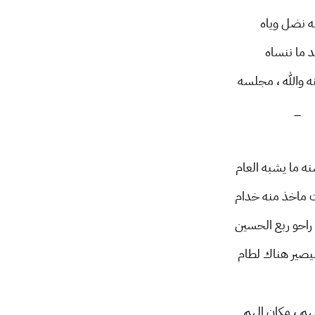
ه نضل وياه
بد ما ننساه
ه والله ، مجلسه
_
نه ما يشبه العام
ت ماخذ منه خدام
احو ربع الحسين
ليصير هناك لطام
م ، مكان الهم