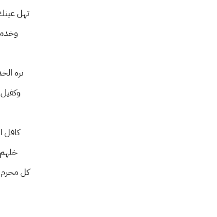
تهل عينك
وخدمه 
تره الخ
وكفيل 
كافل 
خلهم 
كل محرم 