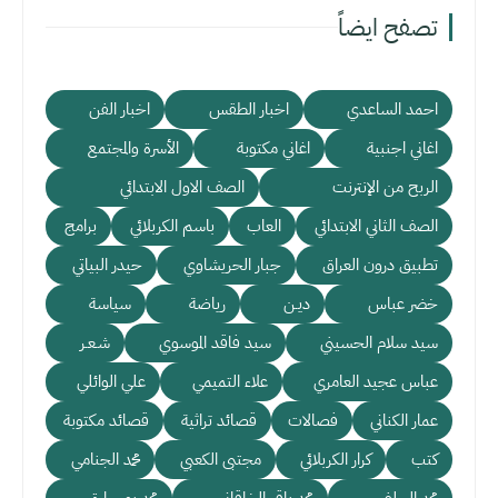
تصفح ايضاً
احمد الساعدي
اخبار الطقس
اخبار الفن
اغاني اجنبية
اغاني مكتوبة
الأسرة والمجتمع
الربح من الإنترنت
الصف الاول الابتدائي
الصف الثاني الابتدائي
العاب
باسم الكربلائي
برامج
تطبيق درون العراق
جبار الحريشاوي
حيدر البياتي
خضر عباس
ديـن
رياضة
سياسة
سيد سلام الحسيني
سيد فاقد الموسوي
شـعـر
عباس عجيد العامري
علاء التميمي
علي الوائلي
عمار الكناني
فصالات
قصائد تراثية
قصائد مكتوبة
كتب
كرار الكربلائي
مجتبى الكعبي
محمد الجنامي
محمد الحلفي
محمد باقر الخاقاني
محمد بوجبارة