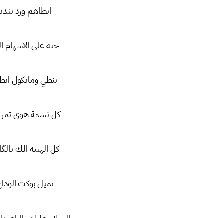
انطاهم ورد ينذ
حته على الاسهام ا
تنطي وماتكول انط
كل نسمة هوى تمر 
كل الهيبة الك بالگ
تميل بوكت الودا
السلام عليك يااباعبدلل