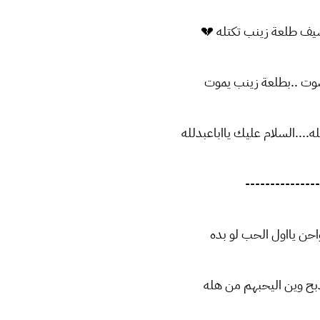
سيف طلعة زينب تكتله 💔
وت ..بطلعة زينب يموت
ه....السلام عليك يااباعبدلله
---------------
واحن يااول الحب لو بده
ذبح وين اليحبهم من هله