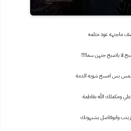
صف ماجنهه عود مثلمه
ح لا ياصبح جنهن سما!!!
مس بس امسح شويه الدمة
لي ومكملك الله بفاطمة
ينب وابوفاضل يشبهونك