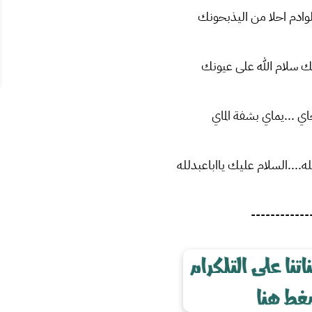
ادم احلا من اليذبحونك
نك سلام الله على عيونك
اي ...يماي بشفة الماي
ه....السلام عليك يااباعبدلله
------------