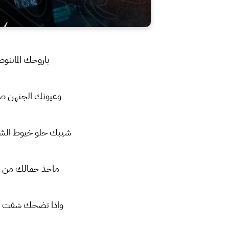
ياروحك الماتنو
وعيونك الجنهن صب
شيبك حلو خيوط الش
ماخذ جمالك من ع
واذا تضحك شفت ز