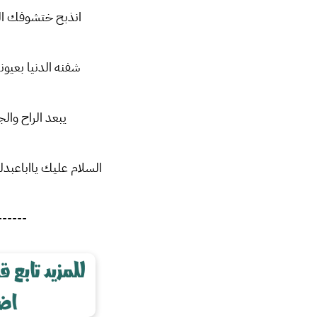
انذبح ختشوفك الو
شفنه الدنيا بعيو
يبعد الراح والج
السلام عليك يااباعبدلل
------