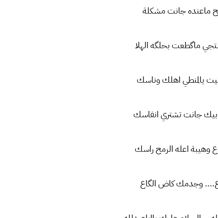
بح ماعنده جانت مشكلة
لتجي ماگطعت بحلگه الهلا
يت يالمنطي اهلك وناسك
بيك جانت تشتري انفاسك
اع وهيبة اعله الرمح راسك
ع.... وجدمك كاض الگاع
ه....السلام عليك يااباعبدلله