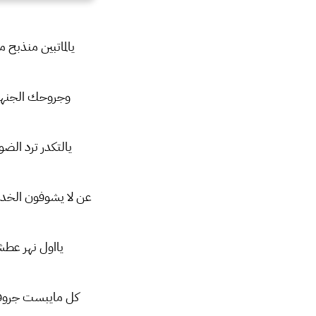
يالماتبين منذبح
وجروحك الجنهن 
يالتكدر ترد الض
عن لا يشوفون الخ
يااول نهر عطش
كل مايبست جروف