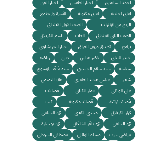
احمد الساعدي
اخبار الطقس
اخبار الفن
اغاني اجنبية
اغاني مكتوبة
الأسرة والمجتمع
الربح من الإنترنت
الصف الاول الابتدائي
الصف الثاني الابتدائي
العاب
باسم الكربلائي
برامج
تطبيق درون العراق
جبار الحريشاوي
حيدر البياتي
خضر عباس
ديـن
رياضة
سياسة
سيد سلام الحسيني
سيد فاقد الموسوي
شـعـر
عباس عجيد العامري
علاء التميمي
علي الوائلي
عمار الكناني
فصالات
قصائد تراثية
قصائد مكتوبة
كتب
كرار الكربلائي
مجتبى الكعبي
محمد الجنامي
محمد الحلفي
محمد باقر الخاقاني
محمد بوجبارة
مرتضى حرب
مسلم الوائلي
مصطفى السوداني