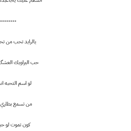
--------
يالرايد تحب من 
حب اليراويك العش
لو اسم التحبه ا
من تسمع بطاري ا
كون تموت لو ح