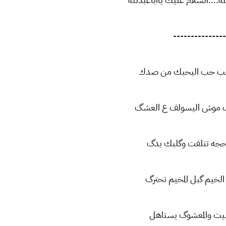
---------------
تحب حب اليحبك من صدك
گ موش اليسولف ع العشگ
نحجه تتلفت وگلبك يدگ
لخيم گبل المخيم تحترگ
بيت والمعشوگ يستاهل