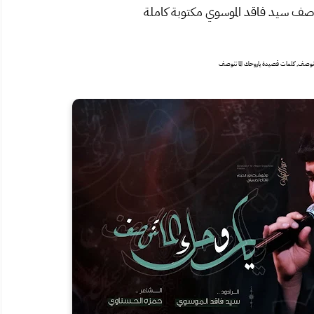
صف سيد فاقد الموسوي مكتوبة كاملة
تنوصف, كلمات قصيدة ياروحك الما تنوصف