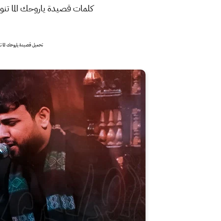
كلمات قصيدة ياروحك الما تنو
تحميل قصيدة ياروحك الما 