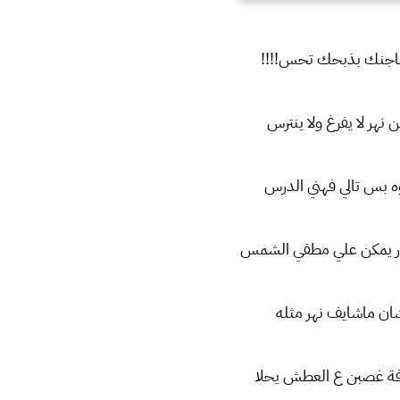
 ماجنك بذبحك تحس!!!!
نهر لا يفرغ ولا ينترس
وه بس تالي فهني الدرس
در يمكن علي مطفي الشمس
ان ماشايف نهر مثله
ة غصبن ع العطش يحلا