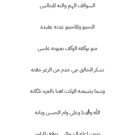
السوالف الهم والنه المجالس
الحچو والماحچو عدنه عقيدة
منو يوگفه الوگف بعيونه عابس
نشكر الخالق چي خدم من الزغر خلانه
وشما يضيعنه الوكت اهنا بالعزه تلگانه
الله ومُحمدنا وعلي وام الحسن ويانه
نموت اعله الشعائر .. نوقع بالمناحر