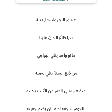
عاشور النبي واحنه المدينة
نقرا طَلَعَ الحزنُ علينا
ماكو واحد يتاني البواچي
من ذيچ السنة نتاني يجينه
مية هلا بشهر العمر من الگلب نادينه
الماحومرت چفه لطم المن يضم چفينه