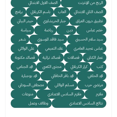
الربح من الإنترنت
الصف الاول الابتدائي
الصف الثاني الابتدائي
العاب
باسم الكربلائي
برامج
تطبيق درون العراق
جبار الحريشاوي
حيدر البياتي
خضر عباس
ديـن
رياضة
سياسة
سيد سلام الحسيني
سيد فاقد الموسوي
شـعـر
عباس عجيد العامري
علاء التميمي
علي الوائلي
عمار الكناني
فصالات
قصائد تراثية
قصائد مكتوبة
كتب
كرار الكربلائي
مجتبى الكعبي
محمد الجنامي
محمد الحلفي
محمد باقر الخاقاني
محمد بوجبارة
مرتضى حرب
مسلم الوائلي
مصطفى السوداني
ملازم
ملازم السادس الاعدادي
منوعات
نتائج السادس الاعدادي
وظائف وعمل